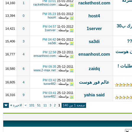
شركة
10:01 PM
15-01-2012
rackethost.com
14,160
1
بواسطة :
rackethost.com
05:23 PM
15-01-2012
host4
13,394
0
بواسطة :
host4
احجز دومينك الان دوت كوم من اختيارك ب30
04:57 PM
11-01-2012
1server
14,421
0
بواسطة :
1server
04:42 PM
04-01-2012
sa3di
15,406
3
بواسطة :
sa3di
ان هوست
12:58 PM
29-12-2011
ensanhost.com
16,777
4
بواسطة :
ensanhost.com
رة طلبات !
09:35 PM
25-12-2011
zaidq
16,580
6
بواسطة :
www.2-max.net
03:42 PM
25-12-2011
عالم فور هوست
16,605
4
بواسطة :
tuvw482
03:41 PM
25-12-2011
yahia said
16,316
9
بواسطة :
tuvw482
صفحة 1 من 140
1
2
3
11
51
101
>
الاخيرة
»