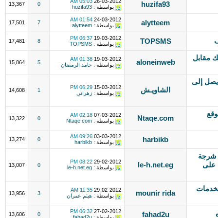
05:03 AM
26-03-2012
huzifa93
13,367
0
بواسطة :
huzifa93
01:54 AM
24-03-2012
alytteem
17,501
7
بواسطة :
alytteem
06:37 PM
19-03-2012
TOPSMS
17,481
8
بواسطة :
TOPSMS
ك مقابل
01:38 AM
19-03-2012
aloneinweb
15,864
5
بواسطة :
حامد الرمضان
يصل إلى
06:29 PM
15-03-2012
الشاويـش
14,608
1
بواسطة :
زهراني
ل من موقع
02:18 AM
07-03-2012
Ntaqe.com
13,322
0
بواسطة :
Ntaqe.com
09:26 AM
03-03-2012
harbikb
13,274
0
بواسطة :
harbikb
 5دولار من شرجة
08:22 PM
29-02-2012
 على
le-h.net.eg
13,007
0
بواسطة :
le-h.net.eg
خدمات
11:35 AM
29-02-2012
mounir rida
13,956
3
بواسطة :
هيثم عمران
06:32 PM
27-02-2012
fahad2u
13,606
0
بواسطة :
fahad2u