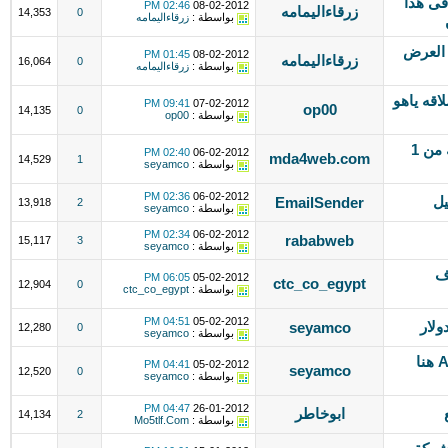
ك فى هذا
02:46 PM
08-02-2012
زرقاءاليمامه
14,353
0
بواسطة :
زرقاءاليمامه
 العرض
01:45 PM
08-02-2012
زرقاءاليمامه
16,064
0
بواسطة :
زرقاءاليمامه
اقه ياهو
09:41 PM
07-02-2012
op00
14,135
0
بواسطة :
op00
دومينات مميزة قديمة تحمل بيج رانك من 1
02:40 PM
06-02-2012
mda4web.com
14,529
1
بواسطة :
seyamco
02:36 PM
06-02-2012
يل
EmailSender
13,918
2
بواسطة :
seyamco
02:34 PM
06-02-2012
rababweb
15,117
3
بواسطة :
seyamco
ف
06:05 PM
05-02-2012
ctc_co_egypt
12,904
0
بواسطة :
ctc_co_egypt
04:51 PM
05-02-2012
seyamco
12,280
0
بواسطة :
seyamco
للبيع دومين مميز ARABHERE.COM هنا
04:41 PM
05-02-2012
seyamco
12,520
0
بواسطة :
seyamco
04:47 PM
26-01-2012
ابوخاطر
14,134
2
بواسطة :
Mo5tlf.Com