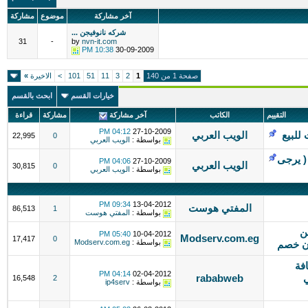
آخر مشاركة
موضوع
مشاركة
شركه نانوفيجن ...
31
-
by
nvn-it.com
10:38 PM
30-09-2009
صفحة 1 من 140
1
2
3
11
51
101
>
الاخيرة
»
خيارات القسم
ابحث بالقسم
التقييم
الكاتب
آخر مشاركة
مشاركة
قراءة
04:12 PM
27-10-2009
للبيع
الويب العربي
22,995
0
بواسطة :
الويب العربي
( يرجى
04:06 PM
27-10-2009
الويب العربي
30,815
0
بواسطة :
الويب العربي
09:34 PM
13-04-2012
المفتي هوست
86,513
1
بواسطة :
المفتي هوست
ن
05:40 PM
10-04-2012
Modserv.com.eg
17,417
0
بواسطة :
Modserv.com.eg
فة
04:14 PM
02-04-2012
ي
rababweb
16,548
2
بواسطة :
ip4serv