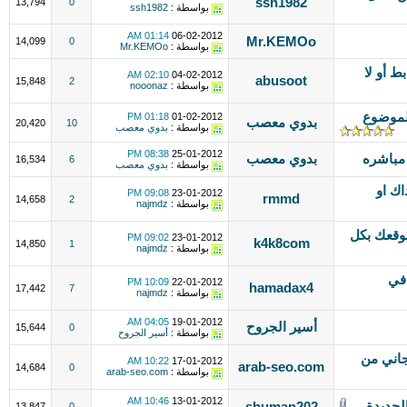
ssh1982
13,794
0
بواسطة :
ssh1982
01:14 AM
06-02-2012
Mr.KEMOo
14,099
0
بواسطة :
Mr.KEMOo
رابط أو لا
02:10 AM
04-02-2012
abusoot
15,848
2
بواسطة :
nooonaz
لموضوع
01:18 PM
01-02-2012
بدوي معصب
20,420
10
بواسطة :
بدوي معصب
08:38 PM
25-01-2012
مباشره
بدوي معصب
16,534
6
بواسطة :
بدوي معصب
ك او
09:08 PM
23-01-2012
rmmd
14,658
2
بواسطة :
najmdz
الى موقعك بكل
09:02 PM
23-01-2012
k4k8com
14,850
1
بواسطة :
najmdz
في
10:09 PM
22-01-2012
hamadax4
17,442
7
بواسطة :
najmdz
04:05 AM
19-01-2012
أسير الجروح
15,644
0
بواسطة :
أسير الجروح
جاني من
10:22 AM
17-01-2012
arab-seo.com
14,684
0
بواسطة :
arab-seo.com
10:46 AM
13-01-2012
لجديدة
shuman202
13,847
0