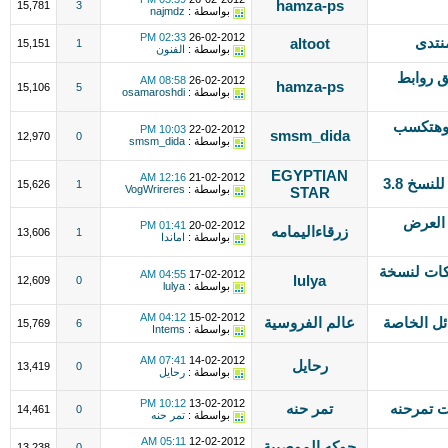
hamza-ps
15,781
3
بواسطة :
najmdz
02:33 PM
26-02-2012
نتدى
altoot
15,151
1
بواسطة :
الفنون
ق روابط
08:58 AM
26-02-2012
hamza-ps
15,106
5
بواسطة :
osamaroshdi
 وهتكسب
10:03 PM
22-02-2012
smsm_dida
12,970
0
بواسطة :
smsm_dida
EGYPTIAN
12:16 AM
21-02-2012
15,626
1
بواسطة :
VogWrireres
STAR
 العرض
01:41 PM
20-02-2012
زرقاءاليمامه
13,606
1
بواسطة :
اماندا
ات لنسخة
04:55 AM
17-02-2012
lulya
12,609
0
بواسطة :
lulya
04:12 AM
15-02-2012
ئل الخاصة
عالم الفروسية
15,769
6
بواسطة :
Intems
07:41 AM
14-02-2012
رحايل
13,419
0
بواسطة :
رحايل
10:12 PM
13-02-2012
ت تمرحنه
تمر حنه
14,461
0
بواسطة :
تمر حنه
05:11 AM
12-02-2012
حوكه الموصيبة
13,238
0