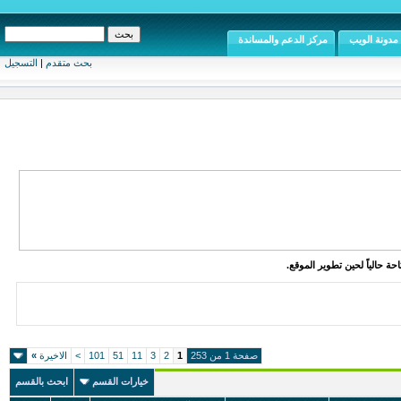
مدونة الويب
مركز الدعم والمساندة
بحث متقدم
|
التسجيل
ة حالياً لحين تطوير الموقع.
صفحة 1 من 253
1
2
3
11
51
101
>
الاخيرة
»
خيارات القسم
ابحث بالقسم