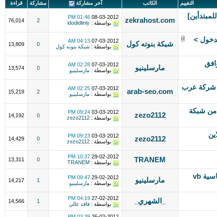
التقييم
الكاتب
آخر مشاركة
مشاركة
قراءة
لمبتدأين]
01:46 PM
08-03-2012
zekrahost.com
76,014
2
بواسطة :
idodidlinly
لدخول >
04:13 AM
07-03-2012
شبكة بنوته كول
13,809
0
بواسطة :
شبكة بنوته كول
متوافق
02:28 AM
07-03-2012
مارسلينيو
13,574
0
بواسطة :
مارسلينيو
ن شركة عرب
02:25 AM
07-03-2012
arab-seo.com
15,219
2
بواسطة :
مارسلينيو
وفت 2012 مقدم من شبكة
09:24 PM
03-03-2012
zezo2112
14,192
0
بواسطة :
zezo2112
ين
09:23 PM
03-03-2012
zezo2112
14,429
0
بواسطة :
zezo2112
10:37 PM
29-02-2012
TRANEM
13,311
0
بواسطة :
TRANEM
ستايل انعكاس 2 موافق للمعايير القياسية vb
09:47 PM
29-02-2012
مارسلينيو
14,217
1
بواسطة :
مارسلينيو
04:19 PM
27-02-2012
_الشهري_
14,566
1
بواسطة :
فاقد غالي
03:39 PM
26-02-2012