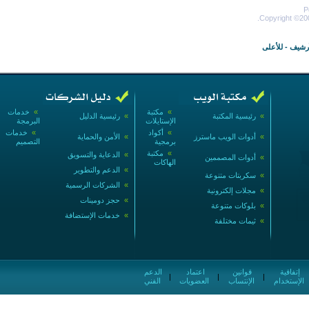
P
Copyright ©200
أرشيف
-
للأعلى
»
مكتبة
»
خدمات
»
رئيسية المكتبة
»
رئيسية الدليل
الإستايلات
البرمجة
»
أكواد
»
خدمات
»
أدوات الويب ماسترز
»
الأمن والحماية
برمجية
التصميم
»
مكتبة
»
الدعاية والتسويق
»
أدوات المصممين
الهاكات
»
الدعم والتطوير
»
سكربتات متنوعة
»
الشركات الرسمية
»
مجلات إلكترونية
»
حجز دومينات
»
بلوكات متنوعة
»
خدمات الإستضافة
»
ثيمات مختلفة
إتفاقية
قوانين
اعتماد
الدعم
|
|
|
الإستخدام
الإنتساب
العضويات
الفني