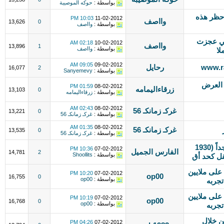
بواسطة :
حوكه الموصيبة
حظر هذه
10:03 PM
11-02-2012
وااصف
13,626
0
بواسطة :
وااصف
ني عجزت
02:18 AM
10-02-2012
وااصف
13,896
1
بواسطة :
وااصف
لا
09:05 AM
09-02-2012
رحايل
16,077
2
بواسطة :
Sanyemevy
 العرض
01:59 PM
08-02-2012
زرقاءاليمامه
13,103
0
بواسطة :
زرقاءاليمامه
02:43 AM
08-02-2012
غركـ زمانكـ 56
13,221
0
بواسطة :
غركـ زمانكـ 56
01:35 AM
08-02-2012
غركـ زمانكـ 56
13,535
0
بواسطة :
غركـ زمانكـ 56
حل مشكلة ((النص الذي أدخلته كبير جداً (1930
10:36 PM
07-02-2012
الفارس الجميل
14,781
2
بواسطة :
Shoollits
على ملايين
10:20 PM
07-02-2012
op00
16,755
0
بواسطة :
op00
تجربه
على ملايين
10:19 PM
07-02-2012
op00
16,768
0
بواسطة :
op00
تجربه
ن خلال
04:26 PM
07-02-2012