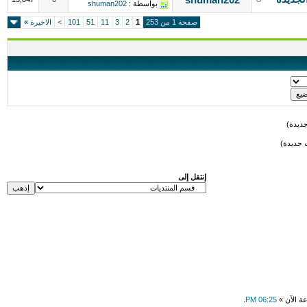
بواسطة :
shuman202
صفحة 1 من 253
1
2
3
11
51
101
>
الاخيرة
»
ديدة)
 جديدة)
إنتقل إلى
عة الآن »
06:25 PM
.