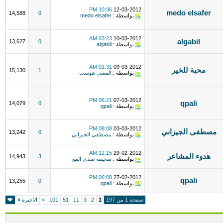
10:36 PM
12-03-2012
medo elsafer
14,588
0
بواسطة :
medo elsafer
03:23 AM
10-03-2012
algabil
13,627
0
بواسطة :
algabil
01:31 AM
09-03-2012
محبة للخير
15,130
1
بواسطة :
المفتي هوست
06:21 PM
07-03-2012
qpali
14,079
0
بواسطة :
qpali
08:08 PM
03-03-2012
مصطفى الجيزاني
13,242
0
بواسطة :
مصطفى الجيزاني
12:15 AM
29-02-2012
هدوء المشاعر
14,943
3
بواسطة :
صحيفة صدى المع
06:08 PM
27-02-2012
qpali
13,255
0
بواسطة :
qpali
صفحة 1 من 197
1
2
3
11
51
101
>
الاخيرة
»