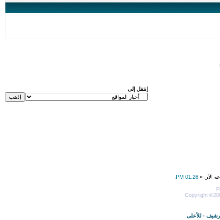
إنتقل إلى
عة الآن »
01:26 PM
.
P
Copyright ©200
أرشيف
-
للأعلى