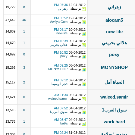
07:36 PM
12-04-2012
زهراني
19,722
8
بواسطة :
زهراني
05:52 PM
12-04-2012
alocam5
47,642
46
بواسطة :
Awfiya.Com
08:17 PM
10-04-2012
new-life
14,869
1
بواسطة :
new-life
10:39 PM
09-04-2012
هلالي بحريني
14,670
1
بواسطة :
هلالي بحريني
10:52 PM
08-04-2012
poxy
14,692
0
بواسطة :
poxy
09:25 AM
08-04-2012
MONYSHOP
15,266
3
بواسطة :
MONYSHOP
02:12 PM
07-04-2012
الحياة أمل
15,117
2
بواسطة :
فجر الوسيط
11:34 AM
05-04-2012
waleed.samir
13,621
0
بواسطة :
waleed.samir
07:52 AM
04-04-2012
سوق العرب1
13,516
0
بواسطة :
سوق العرب1
03:47 AM
04-04-2012
work hard
13,776
1
بواسطة :
ba9a
02:24 PM
31-03-2012
مهندس/سلامة
12,303
0