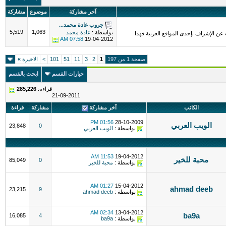
آخر مشاركة
موضوع
مشاركة
جروب غادة محمد...
5,519
1,063
بواسطة :
غادة محمد
ن الإشراف بإحدى المواقع العربية فهذا
07:58 AM
19-04-2012
صفحة 1 من 197
1
2
3
11
51
101
>
الاخيرة
»
خيارات القسم
ابحث بالقسم
قراءة:
285,226
21-09-2011
الكاتب
آخر مشاركة
مشاركة
قراءة
01:56 PM
28-10-2009
الويب العربي
23,848
0
بواسطة :
الويب العربي
11:53 AM
19-04-2012
محبة للخير
85,049
0
بواسطة :
محبة للخير
01:27 AM
15-04-2012
ahmad deeb
23,215
9
بواسطة :
ahmad deeb
02:34 AM
13-04-2012
ba9a
16,085
4
بواسطة :
ba9a