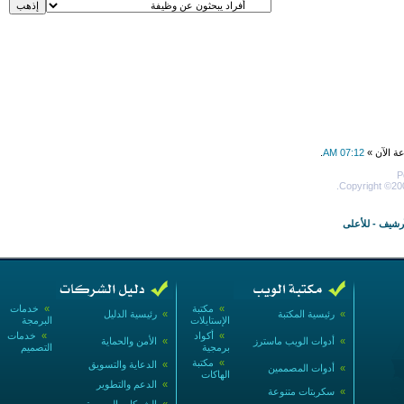
عة الآن »
07:12 AM
.
P
Copyright ©200
أرشيف
-
للأعلى
»
مكتبة
»
خدمات
»
رئيسية المكتبة
»
رئيسية الدليل
الإستايلات
البرمجة
»
أكواد
»
خدمات
»
أدوات الويب ماسترز
»
الأمن والحماية
برمجية
التصميم
»
مكتبة
»
الدعاية والتسويق
»
أدوات المصممين
الهاكات
»
الدعم والتطوير
»
سكربتات متنوعة