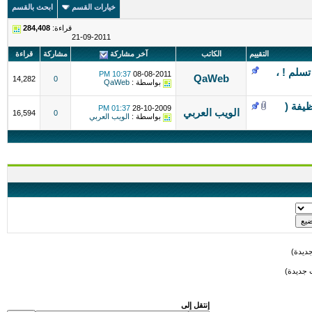
خيارات القسم
ابحث بالقسم
قراءة:
284,408
21-09-2011
التقييم
الكاتب
آخر مشاركة
مشاركة
قراءة
سلم ! ،
10:37 PM
08-08-2011
QaWeb
14,282
0
بواسطة :
QaWeb
يفة (
01:37 PM
28-10-2009
الويب العربي
16,594
0
بواسطة :
الويب العربي
ديدة)
 جديدة)
إنتقل إلى