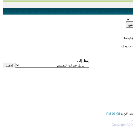
ديدة)
 جديدة)
إنتقل إلى
عة الآن »
01:08 PM
.
P
Copyright ©200