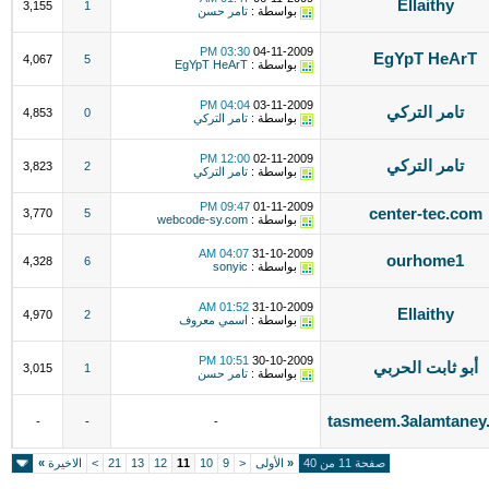
Ellaithy
3,155
1
بواسطة :
تامر حسن
03:30 PM
04-11-2009
EgYpT HeArT
4,067
5
بواسطة :
EgYpT HeArT
04:04 PM
03-11-2009
تامر التركي
4,853
0
بواسطة :
تامر التركي
12:00 PM
02-11-2009
تامر التركي
3,823
2
بواسطة :
تامر التركي
09:47 PM
01-11-2009
center-tec.com
3,770
5
بواسطة :
webcode-sy.com
04:07 AM
31-10-2009
ourhome1
4,328
6
بواسطة :
sonyic
01:52 AM
31-10-2009
Ellaithy
4,970
2
بواسطة :
اسمي معروف
10:51 PM
30-10-2009
أبو ثابت الحربي
3,015
1
بواسطة :
تامر حسن
tasmeem.3alamtaney
-
-
-
صفحة 11 من 40
«
الأولى
<
9
10
11
12
13
21
>
الاخيرة
»