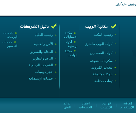
أرشيف
-
للأعلى
»
مكتبة
»
خدمات
»
رئيسية المكتبة
»
رئيسية الدليل
الإستايلات
البرمجة
»
أكواد
»
خدمات
»
أدوات الويب ماسترز
»
الأمن والحماية
برمجية
التصميم
»
مكتبة
»
الدعاية والتسويق
»
أدوات المصممين
الهاكات
»
الدعم والتطوير
»
سكربتات متنوعة
»
الشركات الرسمية
»
مجلات إلكترونية
»
حجز دومينات
»
بلوكات متنوعة
»
خدمات الإستضافة
»
ثيمات مختلفة
إتفاقية
قوانين
اعتماد
الدعم
|
|
|
الإستخدام
الإنتساب
العضويات
الفني