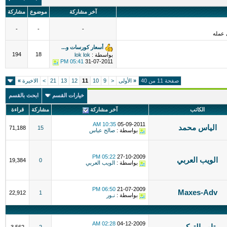
آخر مشاركة
موضوع
مشاركة
-
-
-
 عمله
أسعار كورسات و...
194
18
بواسطة :
lok lok
05:41 PM
31-07-2011
صفحة 11 من 40
«
الأولى
<
9
10
11
12
13
21
>
الاخيرة
»
خيارات القسم
ابحث بالقسم
الكاتب
آخر مشاركة
مشاركة
قراءة
10:35 AM
05-09-2011
الياس محمد
71,188
15
بواسطة :
صالح عباس
05:22 PM
27-10-2009
الويب العربي
19,384
0
بواسطة :
الويب العربي
06:50 PM
21-07-2009
Maxes-Adv
22,912
1
بواسطة :
نـور
02:28 AM
04-12-2009
تامر التركي