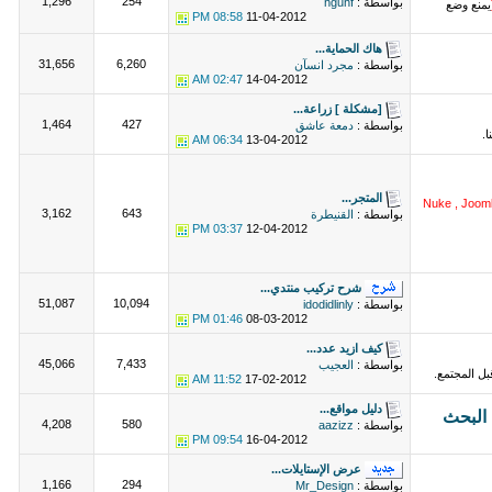
1,296
254
بواسطة :
hguhf
يمنع وضع
08:58 PM
11-04-2012
هاك الحماية...
31,656
6,260
بواسطة :
مجرد انسآن
02:47 AM
14-04-2012
[مشكلة ] زراعة...
1,464
427
بواسطة :
دمعة عاشق
.
06:34 AM
13-04-2012
المتجر...
Nuke , Jooml
3,162
643
بواسطة :
القنيطرة
03:37 PM
12-04-2012
شرح تركيب منتدي...
51,087
10,094
بواسطة :
idodidlinly
01:46 PM
08-03-2012
كيف ازيد عدد...
45,066
7,433
بواسطة :
العجيب
ل المجتمع.
11:52 AM
17-02-2012
دليل مواقع...
4,208
580
بواسطة :
aazizz
09:54 PM
16-04-2012
عرض الإستايلات...
1,166
294
بواسطة :
Mr_Design