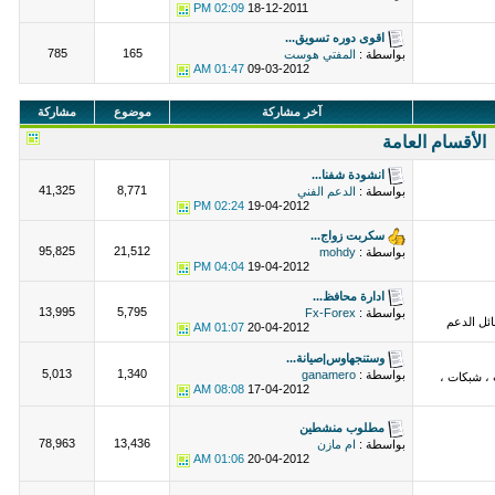
02:09 PM
18-12-2011
اقوى دوره تسويق...
785
165
بواسطة :
المفتي هوست
01:47 AM
09-03-2012
آخر مشاركة
موضوع
مشاركة
الأقسام العامة
انشودة شفنا...
41,325
8,771
بواسطة :
الدعم الفني
02:24 PM
19-04-2012
سكربت زواج...
95,825
21,512
بواسطة :
mohdy
04:04 PM
19-04-2012
ادارة محافظ...
13,995
5,795
بواسطة :
Fx-Forex
ئل الدعم
01:07 AM
20-04-2012
وستنجهاوس|صيانة...
5,013
1,340
بواسطة :
ganamero
 ، شبكات ،
08:08 AM
17-04-2012
مطلوب منشطين
78,963
13,436
بواسطة :
ام مازن
01:06 AM
20-04-2012