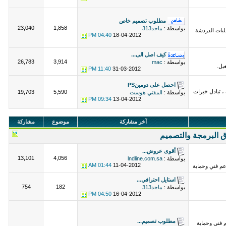
مطلوب تصميم خاص
23,040
1,858
بواسطة :
ماجد313
بات الدردشة
04:40 PM
18-04-2012
كيف اصل الى...
26,783
3,914
بواسطة :
mac
يل.
11:40 PM
31-03-2012
احصل على دومينPS
، تبادل خبرات
19,703
5,590
بواسطة :
المفتي هوست
09:34 PM
13-04-2012
آخر مشاركة
موضوع
مشاركة
 البرمجة والتصميم
أقوى عروض...
13,101
4,056
بواسطة :
lndline.com.sa
01:44 AM
11-04-2012
 فني وحماية
استايل احترافي...
754
182
بواسطة :
ماجد313
04:50 PM
16-04-2012
مطلوب تصميم...
 فني وحماية