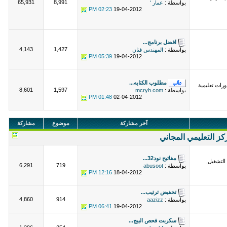
65,931
8,991
بواسطة :
عمار ‘
02:23 PM
19-04-2012
افضل برنامج...
4,143
1,427
بواسطة :
المهندس فنان
05:39 PM
19-04-2012
مطلوب الكتابه...
رات تعليمية
8,601
1,597
بواسطة :
mcryh.com
01:48 PM
02-04-2012
آخر مشاركة
موضوع
مشاركة
كز التعليمي المجاني
مفاتيح نود32...
التشغيل,
6,291
719
بواسطة :
abusoot
12:16 PM
18-04-2012
تخفيض ترتيب...
4,860
914
بواسطة :
aazizz
06:41 PM
19-04-2012
سكربت فحص البيج...