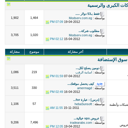
ات الكبرى والرسمية
فقط بـ53 دولار .....
1,902
1,464
بواسطة :
Modserv.com.eg
07:09 PM
19-04-2012
مطلوب شركة...
3,705
1,020
بواسطة :
Modserv.com.eg
02:12 PM
15-04-2012
آخر مشاركة
موضوع
مشاركة
سوق الإستضافة
دومين يصلح لكل...
1,086
219
بواسطة :
اسامة الرقب
01:59 PM
07-04-2012
كيف يحصل موقعك...
3,511
330
بواسطة :
amermagd
02:49 PM
16-04-2012
[درس] : عبارة for...
1,106
57
بواسطة :
hebaSunsoft
لشبكات وأنظمة
11:55 AM
15-11-2011
عروض vps خيالية...
9,206
7,496
بواسطة :
tradearabs.com
عروض
12:05 PM
19-04-2012