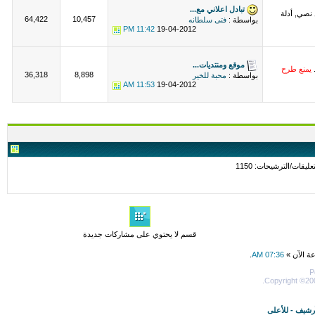
تبادل اعلاني مع...
 نصي, أدلة
64,422
10,457
بواسطة :
فتى سلطانه
11:42 PM
19-04-2012
موقع ومنتديات...
.
يمنع طرح
36,318
8,898
بواسطة :
محبة للخير
11:53 AM
19-04-2012
قسم لا يحتوي على مشاركات جديدة
عة الآن »
07:36 AM
.
P
Copyright ©200
أرشيف
-
للأعلى