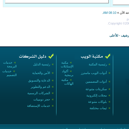
عة الآن »
08:10 AM
.
P
Copyright ©200
أرشيف
-
للأعلى
»
مكتبة
»
خدمات
»
رئيسية المكتبة
»
رئيسية الدليل
الإستايلات
البرمجة
»
أكواد
»
خدمات
»
أدوات الويب ماسترز
»
الأمن والحماية
برمجية
التصميم
»
مكتبة
»
الدعاية والتسويق
»
أدوات المصممين
الهاكات
»
الدعم والتطوير
»
سكربتات متنوعة
»
الشركات الرسمية
»
مجلات إلكترونية
»
حجز دومينات
»
بلوكات متنوعة
»
خدمات الإستضافة
»
ثيمات مختلفة