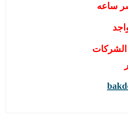
شر ساعه
اجد
الشركات
bakd