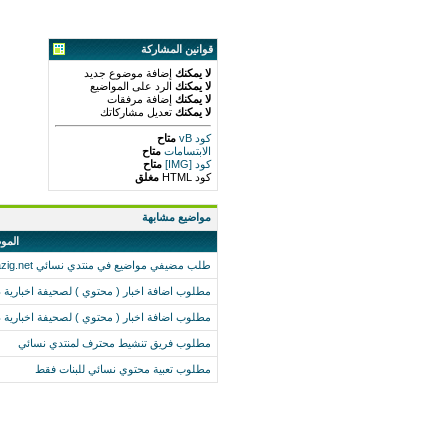
قوانين المشاركة
لا يمكنك
إضافة موضوع جديد
لا يمكنك
الرد على المواضيع
لا يمكنك
إضافة مرفقات
لا يمكنك
تعديل مشاركاتك
كود vB
متاح
الابتسامات
متاح
كود [IMG]
متاح
كود HTML
مغلق
مواضيع مشابهة
المو
طلب مضيفي مواضيع في منتدي نسائي www.zakzoka.zagazig.net
مطلوب اضافة اخبار ( محتوي ) لصحيفة اخبارية 
مطلوب اضافة اخبار ( محتوي ) لصحيفة اخبارية 
مطلوب فريق تنشيط محترف لمنتدي نسائي
مطلوب تعبية محتوي نسائي للبنات فقط