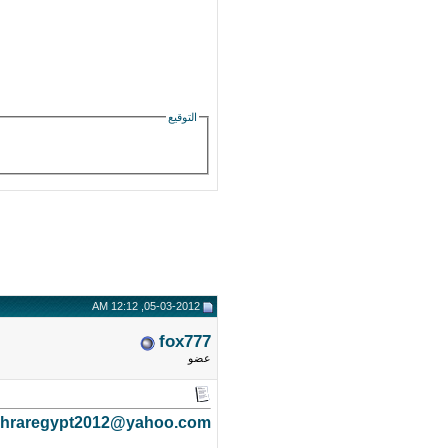
التوقيع
05-03-2012, 12:12 AM
fox777
عضو
ahraregypt2012@yahoo.com