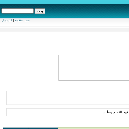
بحث متقدم
|
التسجيل
ذا القسم ايضاًَ لك.