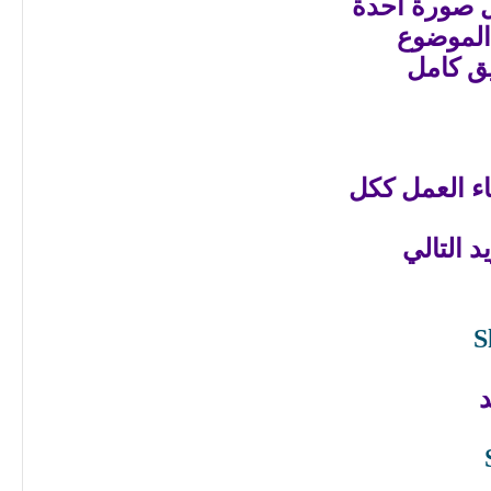
اء العمل ككل
د التالي
S
د