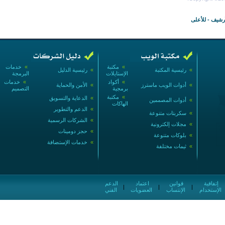
أرشيف
-
للأعلى
»
مكتبة
»
خدمات
»
رئيسية المكتبة
»
رئيسية الدليل
الإستايلات
البرمجة
»
أكواد
»
خدمات
»
أدوات الويب ماسترز
»
الأمن والحماية
برمجية
التصميم
»
مكتبة
»
الدعاية والتسويق
»
أدوات المصممين
الهاكات
»
الدعم والتطوير
»
سكربتات متنوعة
»
الشركات الرسمية
»
مجلات إلكترونية
»
حجز دومينات
»
بلوكات متنوعة
»
خدمات الإستضافة
»
ثيمات مختلفة
إتفاقية
قوانين
اعتماد
الدعم
|
|
|
الإستخدام
الإنتساب
العضويات
الفني