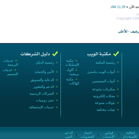
عة الآن »
11:28 AM
.
P
Copyright ©200
أرشيف
-
للأعلى
»
مكتبة
»
خدمات
»
رئيسية المكتبة
»
رئيسية الدليل
الإستايلات
البرمجة
»
أكواد
»
خدمات
»
أدوات الويب ماسترز
»
الأمن والحماية
برمجية
التصميم
»
مكتبة
»
الدعاية والتسويق
»
أدوات المصممين
الهاكات
»
الدعم والتطوير
»
سكربتات متنوعة
»
الشركات الرسمية
»
مجلات إلكترونية
»
حجز دومينات
»
بلوكات متنوعة
»
خدمات الإستضافة
»
ثيمات مختلفة
إتفاقية
قوانين
اعتماد
الدعم
|
|
|
الإستخدام
الإنتساب
العضويات
الفني