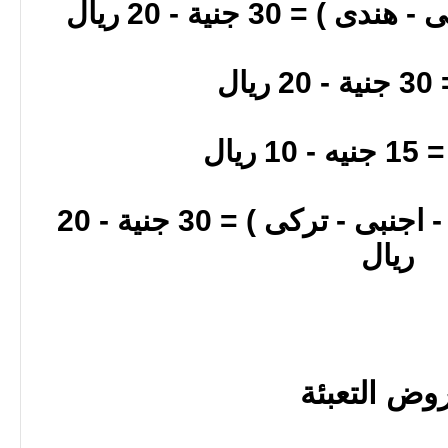
مسلسل كامل ( عربى - اجنبى - تركى ) = 30 جنية - 20
ريال
وض التعبئة