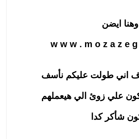
وهنا ايضن
w w w . m o z a z e g 
رف اني طولت عليكم نأسف
كون علي زوئ الي هيعملهم
ون شأكر كدا