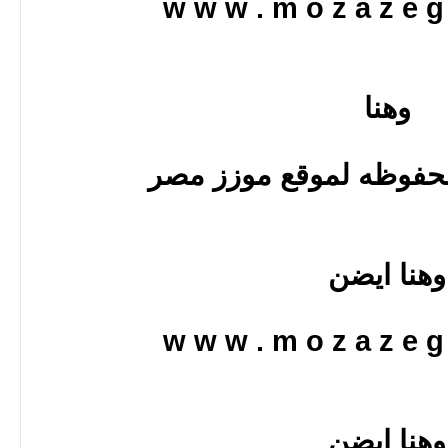
w w w . m o z a z e g 
وهنا
حفوظه لموقع موزز مصر
وهنا ايضن
w w w . m o z a z e g 
وهنا ايضن