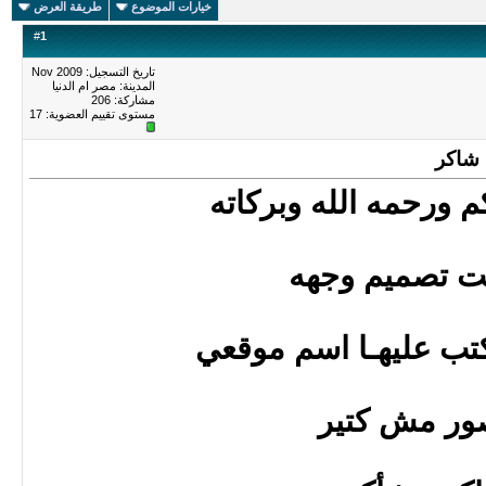
خيارات الموضوع
طريقة العرض
#
1
تاريخ التسجيل: Nov 2009
المدينة: مصر ام الدنيا
مشاركة: 206
مستوى تقييم العضوية:
17
 شاكر
م ورحمه الله وبركاته
بت تصميم وجهه
كتب عليهـا اسم موقعي
ور مش كتير