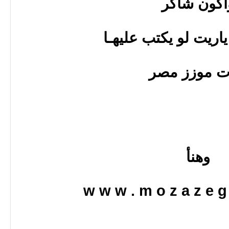
اكون شأكر
اريت لو يكتب عليهـا
 موزز مصر
وهنأ
w w w . m o z a z e g 