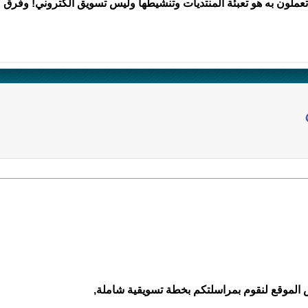
عملون به هو تعبئة المنتديات وتنشيطها وليس تسويق الكتروني! وفرق كب
لموقع لنقوم بمراسلتكم بخطة تسويقية شاملة,