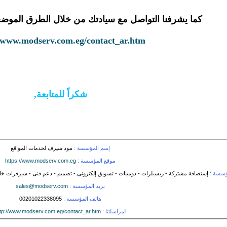
كما يشرفنا التواصل مع سيادتك من خلال الطرق المو
//www.modserv.com.eg/contact_ar.htm
شكراً للمتابعة,
إسم المؤسسة :
مود سيرف لخدمات المواقع
موقع المؤسسة :
https://www.modserv.com.eg
ؤسسة :
إستضافة مشتركة - ريسيلرات - دومينات - تسويق إلكترونى - تصميم - دعم فنى - سيرفرات خاصة
بريد المؤسسة :
sales@modserv.com
هاتف المؤسسة :
00201022338095
لمراسلتنا :
ttp://www.modserv.com.eg/contact_ar.htm