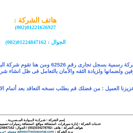
هاتف الشركة :
01221626927(002)
الجوال : 01224847162(002)
هى شركة رسمية بسجل تجارى رقم 526
ين ولضمانها ولزيادة الثقه والأمان بالتعامل فى ظل انشاء شر
زيزنا العميل : من فضلك قم بطلب نسخه التعاقد بعد أتمام ال
إسم الشركة : شـركــة الـبـوابـة المــصـريـة .
خدمات الشركة : إدارة سيرفرات -استضافة مواقع -استضافة رسيلرات-تصميم -بر
هواتف الشركة : هاتف :034278782(002) / الجوال: 0124847162(002).
بريد الشركة :
admin@misrportal.com مسنجر +بريد