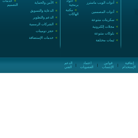
»
أكواد
»
خدمات
»
أدوات الويب ماسترز
»
الأمن والحماية
برمجية
التصميم
»
مكتبة
»
الدعاية والتسويق
»
أدوات المصممين
الهاكات
»
الدعم والتطوير
»
سكربتات متنوعة
»
الشركات الرسمية
»
مجلات إلكترونية
»
حجز دومينات
»
بلوكات متنوعة
»
خدمات الإستضافة
»
ثيمات مختلفة
إتفاقية
قوانين
اعتماد
الدعم
|
|
|
الإستخدام
الإنتساب
العضويات
الفني