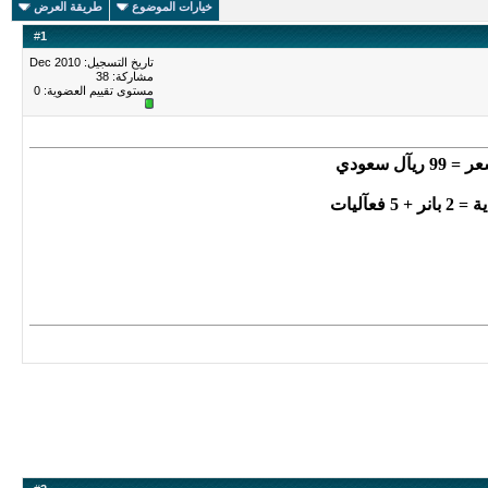
خيارات الموضوع
طريقة العرض
#
1
تاريخ التسجيل: Dec 2010
مشاركة: 38
مستوى تقييم العضوية:
0
 99 ريآل سعودي
انر + 5 فعآليات