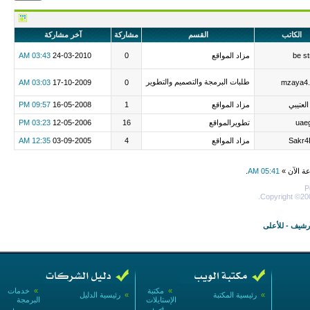
الكاتب
القسم
مشاركة
آخر مشاركة
be s
مزاد المواقع
0
24-03-2010
03:43 AM
طلبات البرمجة والتصميم والتطوير
03:03 AM
17-10-2009
0
mzaya4
العتيبي
مزاد المواقع
1
16-05-2008
09:57 PM
uae
تطويرالمواقع
16
12-05-2006
03:23 PM
Sakr4
مزاد المواقع
4
03-09-2005
12:35 AM
عة الآن »
05:41 AM
.
P
Copyright ©200
أرشيف
-
للأعلى
»
مكتبة
»
خدمات
»
رئيسية المكتبة
»
رئيسية الدليل
الإستايلات
البرمجة