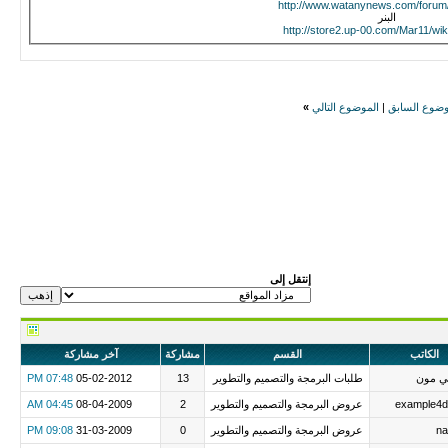
http://www.watanynews.com/forum
البنر
http://store2.up-00.com/Mar11/wik
وضوع السابق
|
الموضوع التالي
»
إنتقل إلى
الكاتب
القسم
مشاركة
آخر مشاركة
ي مون
طلبات البرمجة والتصميم والتطوير
13
05-02-2012
07:48 PM
example4
عروض البرمجة والتصميم والتطوير
2
08-04-2009
04:45 AM
na
عروض البرمجة والتصميم والتطوير
0
31-03-2009
09:08 PM