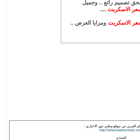
 بحق تصميم رائع .. وجميل
عر الاسكربت
....
عر الاسكربت
ومزايا العرض ..
الم العربي من موقع وطني نيوز الاخباري :
http://www.watanynews.c
المنتدى