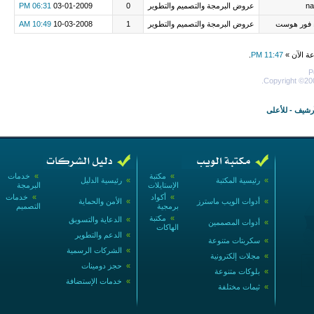
na
عروض البرمجة والتصميم والتطوير
0
03-01-2009
06:31 PM
 فور هوست
عروض البرمجة والتصميم والتطوير
1
10-03-2008
10:49 AM
عة الآن »
11:47 PM
.
P
Copyright ©200
أرشيف
-
للأعلى
»
مكتبة
»
خدمات
»
رئيسية المكتبة
»
رئيسية الدليل
الإستايلات
البرمجة
»
أكواد
»
خدمات
»
أدوات الويب ماسترز
»
الأمن والحماية
برمجية
التصميم
»
مكتبة
»
الدعاية والتسويق
»
أدوات المصممين
الهاكات
»
الدعم والتطوير
»
سكربتات متنوعة
»
الشركات الرسمية
»
مجلات إلكترونية
»
حجز دومينات
»
بلوكات متنوعة
»
خدمات الإستضافة
»
ثيمات مختلفة