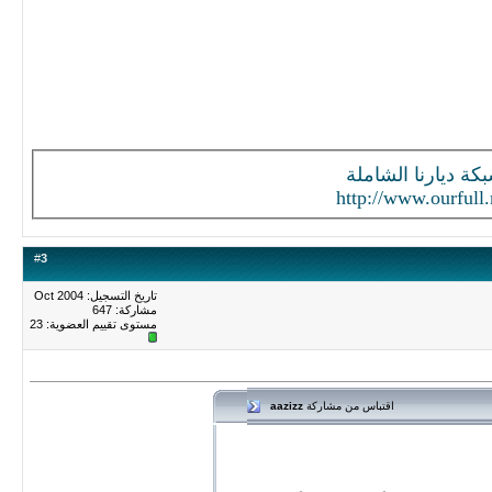
كة ديارنا الشاملة
http://www.ourfull.
#
3
تاريخ التسجيل: Oct 2004
مشاركة: 647
مستوى تقييم العضوية:
23
اقتباس من مشاركة
aazizz