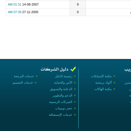
01:31 AM
14-08-2007
9
07:39 AM
27-11-2005
0
»
مكتبة الإستايلات
»
رئيسية الدليل
»
خدمات البرمجة
سترز
»
أكواد برمجية
»
الأمن والحماية
»
خدمات التصميم
ن
»
مكتبة الهاكات
»
الدعاية والتسويق
ة
»
الدعم والتطوير
»
الشركات الرسمية
»
حجز دومينات
»
خدمات الإستضافة