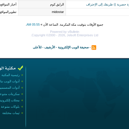
رة حصرية )) طريقك إلى الإحتراف
الرايق.كوم
أخبار المواقع
midostar
تطويرالمواقع
جميع الأوقات بتوقيت مكة المكرمة. الساعة الآن »
05:55 AM
.
Powered by vBulletin
Copyright ©2000 - 2026, Jelsoft Enterprises Ltd.
-
صحيفة الويب الإلكترونية
-
الأرشيف
-
للأعلى
»
رئيسية المكتبة
»
أدوات الويب ما
»
أدوات المصممي
»
سكربتات متنوع
»
مجلات إلكترونية
»
بلوكات متنوعة
»
ثيمات مختلفة