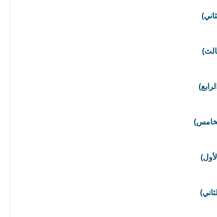
اني)
الث)
رابع)
لخامس)
أول)
ثاني)