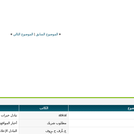
«
الموضوع السابق
|
الموضوع التالي
»
ضوع
الكاتب
abkal
تبادل خبرات 
مطلوب شريك
أخبار المواقع
ع ـآزف ح ـرٍوف
التبادل الإعلا