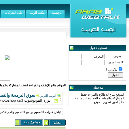
الرئيسية
مكتبة الويب
دليل الشركات
تسجيل دخول
المعرف
كلمة المرور
تذكرني ؟
الموقع متاح للإطلاع والقراءة فقط، المشاركة والمواض
ملاحظة
الموقع متاح للإطلاع والقراءة فقط،
سوق البرمجة والتص
الويب العربي
المشاركة والمواضيع الجديدة غير متاحة
دورة الفوتوشوب photoshop cs3 كامله صورت وصوره مجانا
حالياً لحين تطوير الموقع.
تبادل خبرات التصميم
برامج التصميم والجرافكس 