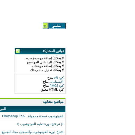
قوانين المشاركة
لا يمكنك
إضافة موضوع جديد
لا يمكنك
الرد على المواضيع
لا يمكنك
إضافة مرفقات
لا يمكنك
تعديل مشاركاتك
كود vB
متاح
الابتسامات
متاح
كود [IMG]
متاح
كود HTML
مغلق
مواضيع مشابهة
المو
الفوتوشوب نسخة محمولة - Photoshop CS5
+[ تم فتح دورة تعليم الفوتوشوب ]+
افتتاح دورة الفوتوشوب والتسجيل مجانا للجميع