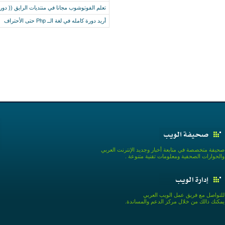
تعلم الفوتوشوب مجانا في منتديات الرايق (( دو
أريد دورة كامله في لغة الــ Php حتى الأحتراف
صحيفة متخصصة في متابعة أخبار وجديد الإنترنت العربي
والحوارات الصحفية ومعلومات تقنية متنوعة .
للتواصل مع فريق عمل الويب العربي
يمكنك ذالك من خلال مركز الدعم والمساندة.