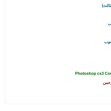
ثالث)
ب
شوب
رحمن