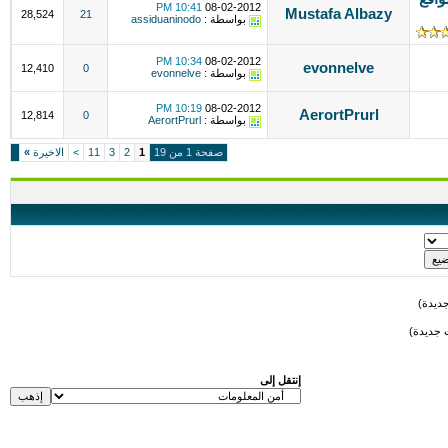
10:41 PM
08-02-2012
Mustafa Albazy
28,524
21
بواسطة :
assiduaninodo
10:34 PM
08-02-2012
evonnelve
12,410
0
بواسطة :
evonnelve
10:19 PM
08-02-2012
AerortPrurl
12,814
0
بواسطة :
AerortPrurl
صفحة 1 من 19
1
2
3
11
>
الاخيرة
»
ديدة)
 جديدة)
إنتقل إلى