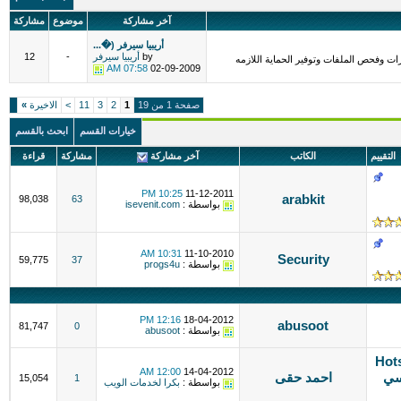
آخر مشاركة
موضوع
مشاركة
أريبيا سيرفر (�...
by
أريبيا سيرفر
-
12
ت وفحص الملفات وتوفير الحماية اللازمه
07:58 AM
02-09-2009
صفحة 1 من 19
1
2
3
11
>
الاخيرة
»
خيارات القسم
ابحث بالقسم
التقييم
الكاتب
آخر مشاركة
مشاركة
قراءة
10:25 PM
11-12-2011
arabkit
98,038
63
بواسطة :
isevenit.com
10:31 AM
11-10-2010
Security
59,775
37
بواسطة :
progs4u
12:16 PM
18-04-2012
abusoot
81,747
0
بواسطة :
abusoot
Hotspot
12:00 AM
14-04-2012
كسي
احمد حقى
15,054
1
بواسطة :
بكرا لخدمات الويب