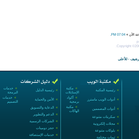
عة الآن »
07:04 PM
.
P
Copyright ©200
أرشيف
-
للأعلى
»
مكتبة
»
خدمات
»
رئيسية المكتبة
»
رئيسية الدليل
الإستايلات
البرمجة
»
أكواد
»
خدمات
»
أدوات الويب ماسترز
»
الأمن والحماية
برمجية
التصميم
»
مكتبة
»
الدعاية والتسويق
»
أدوات المصممين
الهاكات
»
الدعم والتطوير
»
سكربتات متنوعة
»
الشركات الرسمية
»
مجلات إلكترونية
»
حجز دومينات
»
بلوكات متنوعة
»
خدمات الإستضافة
»
ثيمات مختلفة