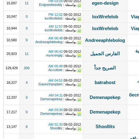
03:08 PM
09-02-2012
egen-design
15,697
11
بواسطة :
Evigneebeeddy
12:02 PM
09-02-2012
loxWrefelob
Via
10,047
0
بواسطة :
loxWrefelob
11:57 AM
09-02-2012
loxWrefelob
Via
10,944
0
بواسطة :
loxWrefelob
08:48 AM
09-02-2012
Andreeaphlebolog
10,580
0
بواسطة :
Andreeaphlebolog
ة
06:42 AM
09-02-2012
الفارس الجميل
25,923
11
بواسطة :
myncengig
05:48 AM
09-02-2012
الصريح جداً
129,429
200
بواسطة :
Accuttole
04:52 AM
09-02-2012
batrahost
18,227
4
بواسطة :
GauncInpuplam
бес
04:11 AM
09-02-2012
Demenapekep
12,337
0
بواسطة :
Demenapekep
03:39 AM
09-02-2012
Demenapekep
17,217
0
بواسطة :
Demenapekep
01:30 AM
09-02-2012
Shoollits
13,147
6
بواسطة :
Shoollits
مواقع