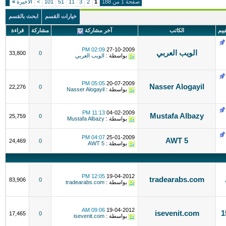
صفحة 1 من 188
1
2
3
11
51
101
>
الاخيرة
»
خيارات القسم
ابحث بالقسم
قييم
الكاتب
آخر مشاركة
مشاركة
قراءة
02:09 PM
27-10-2009
الويب العربي
33,800
0
بواسطة :
الويب العربي
05:05 PM
20-07-2009
Nasser Alogayil
22,276
0
بواسطة :
Nasser Alogayil
11:13 PM
04-02-2009
Mustafa Albazy
25,759
0
بواسطة :
Mustafa Albazy
04:07 PM
25-01-2009
AWT 5
24,469
0
بواسطة :
AWT 5
12:05 PM
19-04-2012
tradearabs.com
83,906
0
بواسطة :
tradearabs.com
09:06 AM
19-04-2012
ودة جدا ب 150
isevenit.com
17,465
0
بواسطة :
isevenit.com