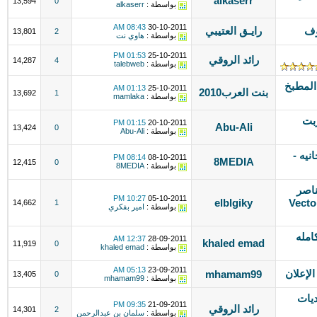
alkaserr
13,594
0
بواسطة :
alkaserr
08:43 AM
30-10-2011
وف
رايـق العتيبي
13,801
2
بواسطة :
هاوي نت
01:53 PM
25-10-2011
رائد الروقي
14,287
4
بواسطة :
talebweb
المطبخ
01:13 AM
25-10-2011
بنت العرب2010
13,692
1
بواسطة :
mamlaka
بت
01:15 PM
20-10-2011
Abu-Ali
13,424
0
بواسطة :
Abu-Ali
نيه -
08:14 PM
08-10-2011
8MEDIA
12,415
0
بواسطة :
8MEDIA
ناصر
10:27 PM
05-10-2011
 فيكتور) Vector Web
elblgiky
14,662
1
بواسطة :
امير بفكري
فوتوشوب photoshop cs3 كامله
12:37 AM
28-09-2011
khaled emad
11,919
0
بواسطة :
khaled emad
05:13 AM
23-09-2011
الإعلان
mhamam99
13,405
0
بواسطة :
mhamam99
ديات
09:35 PM
21-09-2011
رائد الروقي
14,301
2
بواسطة :
سلمان بن عبدالرحمن