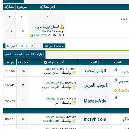
آخر مشاركة
موضوع
مشاركة
-
-
-
 عمله
أسعار كورسات و...
194
18
بواسطة :
lok lok
05:41 PM
31-07-2011
صفحة 1 من 40
1
2
3
11
>
الاخيرة
»
خيارات القسم
ابحث بالقسم
التقييم
الكاتب
آخر مشاركة
مشاركة
قراءة
10:35 AM
05-09-2011
الياس محمد
71,055
15
بواسطة :
صالح عباس
تصميم
05:22 PM
27-10-2009
الويب العربي
19,241
0
بواسطة :
الويب العربي
06:50 PM
21-07-2009
Maxes-Adv
22,773
1
بواسطة :
نـور
01:48 PM
02-04-2012
اكر
mcryh.com
88,771
0
بواسطة :
mcryh.com
ية