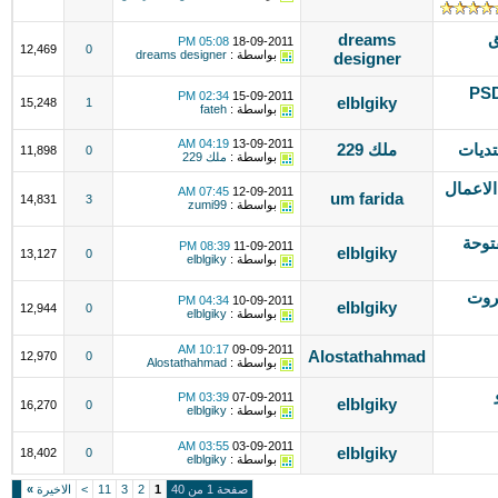
ق
dreams
05:08 PM
18-09-2011
12,469
0
بواسطة :
dreams designer
designer
لفات المفتوحه PSD &
02:34 PM
15-09-2011
elblgiky
15,248
1
بواسطة :
fateh
04:19 AM
13-09-2011
تديات
ملك 229
11,898
0
بواسطة :
ملك 229
لاعمال
07:45 AM
12-09-2011
um farida
14,831
3
بواسطة :
zumi99
توحة
08:39 PM
11-09-2011
elblgiky
13,127
0
بواسطة :
elblgiky
كروت
04:34 PM
10-09-2011
elblgiky
12,944
0
بواسطة :
elblgiky
10:17 AM
09-09-2011
Alostathahmad
12,970
0
بواسطة :
Alostathahmad
03:39 PM
07-09-2011
elblgiky
16,270
0
بواسطة :
elblgiky
03:55 AM
03-09-2011
elblgiky
18,402
0
بواسطة :
elblgiky
صفحة 1 من 40
1
2
3
11
>
الاخيرة
»