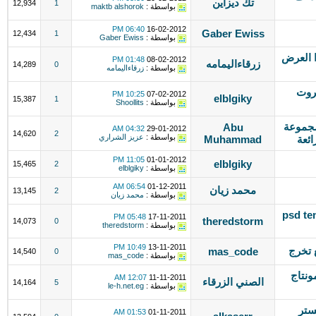
تك ديزاين
12,934
1
بواسطة :
maktb alshorok
06:40 PM
16-02-2012
Gaber Ewiss
12,434
1
بواسطة :
Gaber Ewiss
 العرض
01:48 PM
08-02-2012
زرقاءاليمامه
14,289
0
بواسطة :
زرقاءاليمامه
كروت
10:25 PM
07-02-2012
elblgiky
15,387
1
بواسطة :
Shoollits
مجموعة
Abu
04:32 AM
29-01-2012
14,620
2
بواسطة :
عزيز الشراري
ئعة
Muhammad
11:05 PM
01-01-2012
elblgiky
15,465
2
بواسطة :
elblgiky
06:54 AM
01-12-2011
محمد زيان
13,145
2
بواسطة :
محمد زيان
psd templ
05:48 PM
17-11-2011
theredstorm
14,073
0
بواسطة :
theredstorm
10:49 PM
13-11-2011
 تخرج
mas_code
14,540
0
بواسطة :
mas_code
ونتاج
12:07 AM
11-11-2011
الصني الزرقاء
14,164
5
بواسطة :
le-h.net.eg
+ تكستر
01:53 AM
01-11-2011