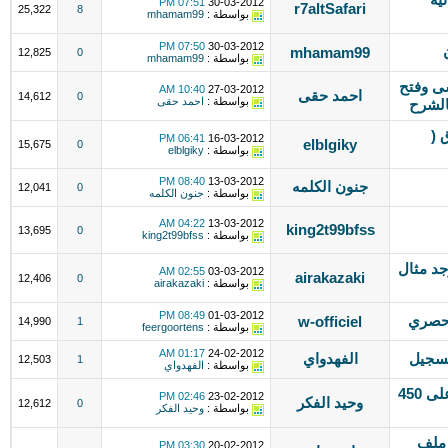
07:51 PM
30-03-2012
r7altSafari
25,322
8
بواسطة :
mhamam99
07:50 PM
30-03-2012
mhamam99
12,825
0
بواسطة :
mhamam99
البروكسى وفتح
10:40 AM
27-03-2012
احمد حقى
14,612
0
بواسطة :
احمد حقى
الشرح
 (
06:41 PM
16-03-2012
elblgiky
15,675
0
بواسطة :
elblgiky
08:40 PM
13-03-2012
جنون الكلمه
12,041
0
بواسطة :
جنون الكلمه
04:22 AM
13-03-2012
king2t99bfss
13,695
0
بواسطة :
king2t99bfss
جد مثال
02:55 AM
03-03-2012
airakazaki
12,406
0
بواسطة :
airakazaki
08:49 PM
01-03-2012
w-officiel
14,990
1
بواسطة :
feergoortens
01:17 AM
24-02-2012
تسجيل
الفهدواي
12,503
1
بواسطة :
الفهدواي
أروع مجموعة خطوط حديثة تحتوى على 450
02:46 PM
23-02-2012
وحيد الفكر
12,612
0
بواسطة :
وحيد الفكر
 ملف
03:30 PM
20-02-2012