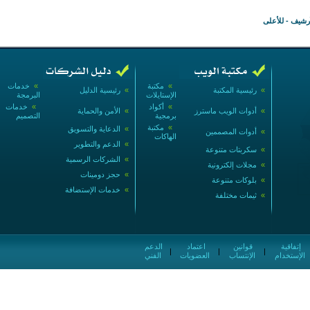
أرشيف
-
للأعلى
»
مكتبة
»
خدمات
»
رئيسية المكتبة
»
رئيسية الدليل
الإستايلات
البرمجة
»
أكواد
»
خدمات
»
أدوات الويب ماسترز
»
الأمن والحماية
برمجية
التصميم
»
مكتبة
»
الدعاية والتسويق
»
أدوات المصممين
الهاكات
»
الدعم والتطوير
»
سكربتات متنوعة
»
الشركات الرسمية
»
مجلات إلكترونية
»
حجز دومينات
»
بلوكات متنوعة
»
خدمات الإستضافة
»
ثيمات مختلفة
إتفاقية
قوانين
اعتماد
الدعم
|
|
|
الإستخدام
الإنتساب
العضويات
الفني