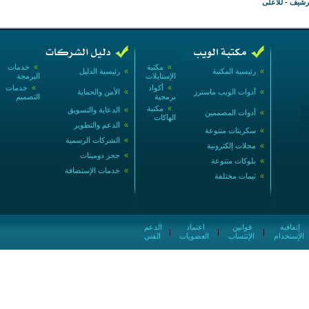
أرشيف
-
للأعلى
»
مكتبة
»
خدمات
»
رئيسية المكتبة
»
رئيسية الدليل
الإستايلات
البرمجة
»
أكواد
»
خدمات
»
أدوات الويب ماسترز
»
الأمن والحماية
برمجية
التصميم
»
مكتبة
»
الدعاية والتسويق
»
أدوات المصممين
الهاكات
»
الدعم والتطوير
»
سكربتات متنوعة
»
الشركات الرسمية
»
مجلات إلكترونية
»
حجز دومينات
»
بلوكات متنوعة
»
خدمات الإستضافة
»
ثيمات مختلفة
إتفاقية
قوانين
اعتماد
الدعم
|
|
|
الإستخدام
الإنتساب
العضويات
الفني