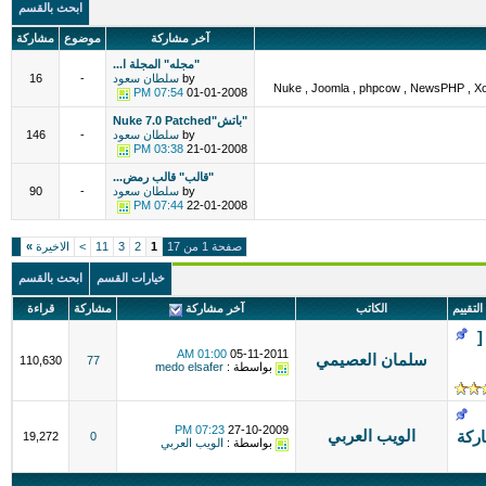
ابحث بالقسم
آخر مشاركة
موضوع
مشاركة
"مجله" المجلة ا...
by
سلطان سعود
-
16
07:54 PM
01-01-2008
"باتش"Nuke 7.0 Patched
by
سلطان سعود
-
146
03:38 PM
21-01-2008
"قالب" قالب رمض...
by
سلطان سعود
-
90
07:44 PM
22-01-2008
صفحة 1 من 17
1
2
3
11
>
الاخيرة
»
خيارات القسم
ابحث بالقسم
التقييم
الكاتب
آخر مشاركة
مشاركة
قراءة
[
01:00 AM
05-11-2011
سلمان العصيمي
110,630
77
بواسطة :
medo elsafer
07:23 PM
27-10-2009
الويب العربي
اركة
19,272
0
بواسطة :
الويب العربي