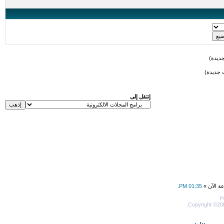
ديدة)
 جديدة)
إنتقل إلى
عة الآن »
01:35 PM
.
P
Copyright ©200