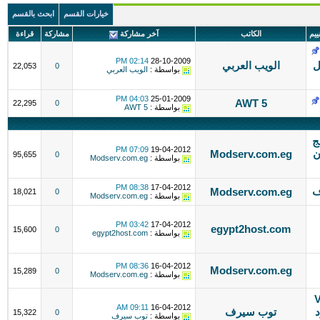
خيارات القسم
ابحث بالقسم
ييم
الكاتب
آخر مشاركة
مشاركة
قراءة
02:14 PM
28-10-2009
ل
الويب العربي
22,053
0
بواسطة :
الويب العربي
04:03 PM
25-01-2009
AWT 5
22,295
0
بواسطة :
AWT 5
ص 2 معالج
07:09 PM
19-04-2012
دون
Modserv.com.eg
95,655
0
بواسطة :
Modserv.com.eg
08:38 PM
17-04-2012
Modserv.com.eg
18,021
0
بواسطة :
Modserv.com.eg
03:42 PM
17-04-2012
egypt2host.com
15,600
0
بواسطة :
egypt2host.com
08:36 PM
16-04-2012
Modserv.com.eg
15,289
0
بواسطة :
Modserv.com.eg
VPS
09:11 AM
16-04-2012
د
توب سيرف
15,322
0
بواسطة :
توب سيرف