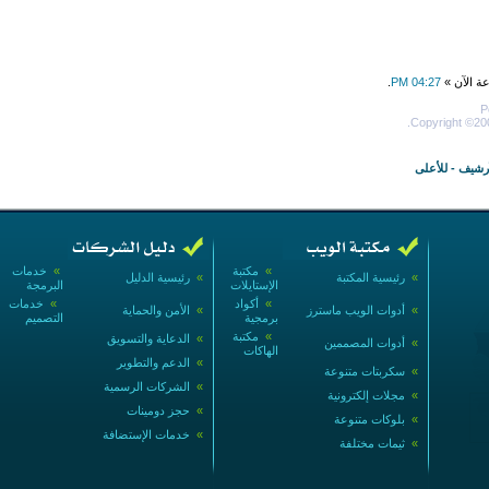
عة الآن »
04:27 PM
.
P
Copyright ©200
أرشيف
-
للأعلى
»
مكتبة
»
خدمات
»
رئيسية المكتبة
»
رئيسية الدليل
الإستايلات
البرمجة
»
أكواد
»
خدمات
»
أدوات الويب ماسترز
»
الأمن والحماية
برمجية
التصميم
»
مكتبة
»
الدعاية والتسويق
»
أدوات المصممين
الهاكات
»
الدعم والتطوير
»
سكربتات متنوعة
»
الشركات الرسمية
»
مجلات إلكترونية
»
حجز دومينات
»
بلوكات متنوعة
»
خدمات الإستضافة
»
ثيمات مختلفة