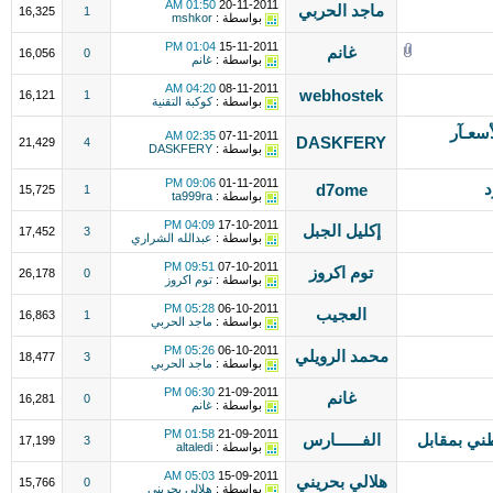
01:50 AM
20-11-2011
ماجد الحربي
16,325
1
بواسطة :
mshkor
01:04 PM
15-11-2011
غانم
16,056
0
بواسطة :
غانم
04:20 AM
08-11-2011
webhostek
16,121
1
بواسطة :
كوكبة التقنية
سعـآر
02:35 AM
07-11-2011
DASKFERY
21,429
4
بواسطة :
DASKFERY
09:06 PM
01-11-2011
د
d7ome
15,725
1
بواسطة :
ta999ra
04:09 PM
17-10-2011
إكليل الجبل
17,452
3
بواسطة :
عبدالله الشراري
09:51 PM
07-10-2011
توم اكروز
26,178
0
بواسطة :
توم اكروز
05:28 PM
06-10-2011
العجيب
16,863
1
بواسطة :
ماجد الحربي
05:26 PM
06-10-2011
محمد الرويلي
18,477
3
بواسطة :
ماجد الحربي
06:30 PM
21-09-2011
غانم
16,281
0
بواسطة :
غانم
01:58 PM
21-09-2011
الفــــــارس
17,199
3
بواسطة :
altaledi
05:03 AM
15-09-2011
هلالي بحريني
15,766
0
بواسطة :
هلالي بحريني