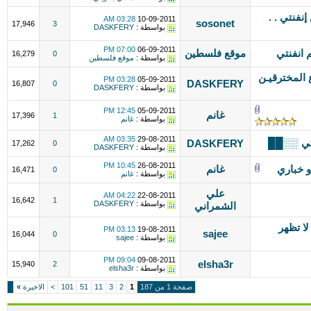
فنتي . .
03:28 AM
10-09-2011
sosonet
17,946
3
بواسطة :
DASKFERY
07:00 PM
06-09-2011
 انفنتي
موقع فلسطين
16,279
0
بواسطة :
موقع فلسطين
 المخترقيـن
03:28 PM
05-09-2011
DASKFERY
16,807
0
بواسطة :
DASKFERY
12:45 PM
05-09-2011
غانم
17,396
1
بواسطة :
غانم
03:35 AM
29-08-2011
نتي ░░██
DASKFERY
17,262
0
بواسطة :
DASKFERY
10:45 PM
26-08-2011
غانم
16,471
0
بواسطة :
غانم
علي
04:22 AM
22-08-2011
16,642
1
بواسطة :
DASKFERY
الشمراني
لا تظهر
03:13 PM
19-08-2011
sajee
16,044
0
بواسطة :
sajee
09:04 PM
09-08-2011
elsha3r
15,940
2
بواسطة :
elsha3r
صفحة 1 من 187
1
2
3
11
51
101
>
الاخيرة
»