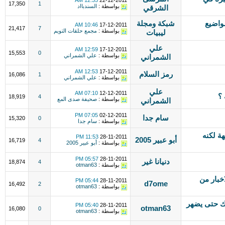
12:35 AM
22-12-2011
17,350
1
بواسطة :
السندبااد
الشرقي
صريا ادوات AddThis لمواضيع
شبكة ومجلة
10:46 AM
17-12-2011
21,417
7
بواسطة :
مجمع حلقات التويم
ليبيات
علي
12:59 AM
17-12-2011
15,553
0
بواسطة :
علي الشمراني
الشمراني
12:53 AM
17-12-2011
رمز السلام
16,086
1
بواسطة :
علي الشمراني
علي
07:10 AM
12-12-2011
 ؟
18,919
4
بواسطة :
صحيفة صدى المع
الشمراني
07:05 PM
02-12-2011
سام جدا
15,320
0
بواسطة :
سام جدا
ة لكنه
11:53 PM
28-11-2011
أبو عبير 2005
16,719
4
بواسطة :
أبو عبير 2005
05:57 PM
28-11-2011
دنيانا غير
18,874
4
بواسطة :
otman63
خبار من
05:44 PM
28-11-2011
d7ome
16,492
2
بواسطة :
otman63
ك حتى يضهر
05:40 PM
28-11-2011
otman63
16,080
0
بواسطة :
otman63