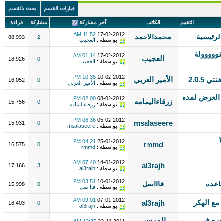
خيارات القسم
ابحث بالقسم
التقييم
الكاتب
آخر مشاركة
مشاركة
قراءة
11:52 AM
17-02-2012
لرئيسية
محمدالاحمد
88,993
2
بواسطة :
العجيب
ووووولة
01:14 AM
17-02-2012
العجيب
18,926
0
بواسطة :
العجيب
10:35 PM
10-02-2012
2.0.5
الأمير العربي
16,052
0
بواسطة :
الأمير العربي
 العرض لمده
02:00 PM
08-02-2012
زرقاءاليمامه
15,756
0
بواسطة :
زرقاءاليمامه
06:36 PM
05-02-2012
msalaseere
15,931
0
بواسطة :
msalaseere
W:
04:21 PM
25-01-2012
rmmd
16,575
0
بواسطة :
rmmd
07:40 AM
14-01-2012
al3rajh
17,166
3
بواسطة :
al3rajh
03:51 PM
10-01-2012
فاااصل
15,998
0
بواسطة :
فاااصل
09:01 AM
07-01-2012
al3rajh
16,403
0
بواسطة :
al3rajh
بره في
المرسى