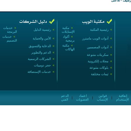
أرشيف
-
للأعلى
»
مكتبة
»
خدمات
»
رئيسية المكتبة
»
رئيسية الدليل
الإستايلات
البرمجة
»
أكواد
»
خدمات
»
أدوات الويب ماسترز
»
الأمن والحماية
برمجية
التصميم
»
مكتبة
»
الدعاية والتسويق
»
أدوات المصممين
الهاكات
»
الدعم والتطوير
»
سكربتات متنوعة
»
الشركات الرسمية
»
مجلات إلكترونية
»
حجز دومينات
»
بلوكات متنوعة
»
خدمات الإستضافة
»
ثيمات مختلفة
إتفاقية
قوانين
اعتماد
الدعم
|
|
|
الإستخدام
الإنتساب
العضويات
الفني