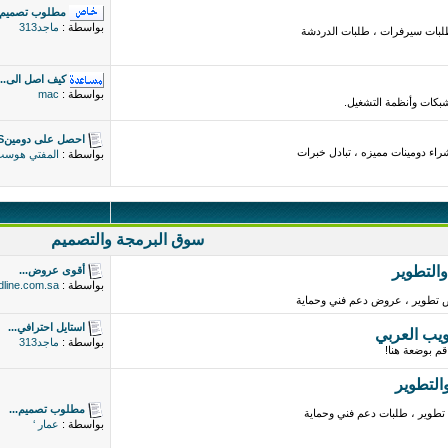
مطلوب تصميم
بواسطة :
ماجد313
لبات سيرفرات ، طلبات الدردشة
كيف اصل الى...
بواسطة :
mac
شبكات وأنظمة التشغيل.
احصل على دومينPS
اء دومينات مميزه ، تبادل خبرات
بواسطة :
المفتي هوس
سوق البرمجة والتصميم
التطوير
أقوى عروض...
بواسطة :
dline.com.sa
تطوير ، عروض دعم فني وحماية
استايل احترافي...
ويب العربي
بواسطة :
ماجد313
م بوضعة هنا!
التطوير
مطلوب تصميم...
تطوير ، طلبات دعم فني وحماية
بواسطة :
عمار ‘