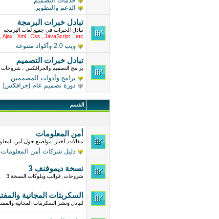
خدمات التصميم
الدعم والتطوير
تبادل خبرات البرمجة
تبادل الخبرات في جميع لغات البرمجة
, Ajax , Xml , Css , JavaScript ...etc
ويب 2.0 وأكواد متنوعة
تبادل خبرات التصميم
برامج التصميم والجرافكس ، شروحات ، 
برامج وأدوات المصممين
دورة تصميم عام (جرافكس)
القسم
أمن المعلومات
مقالات, أخبار, مواضيع حول أمن المعلوم
دليل شركات أمن المعلومات
نسخة ديموفنف 3
شروحات, قوالب وبلوكات النسخة 3
السكربتات المجانية والمفت
لتبادل ونشر السكربتات المجانية والم