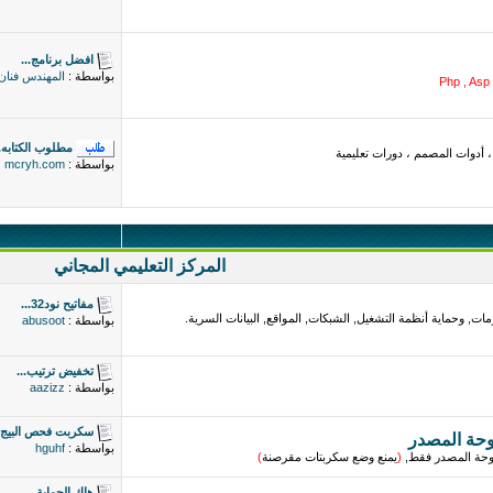
افضل برنامج...
بواسطة :
المهندس فنان
Php , Asp 
مطلوب الكتابه..
أدوات المصمم ، دورات تعليمية
بواسطة :
mcryh.com
المركز التعليمي المجاني
مفاتيح نود32...
ات, وحماية أنظمة التشغيل, الشبكات, المواقع, البيانات السرية.
بواسطة :
abusoot
تخفيض ترتيب...
بواسطة :
aazizz
سكربت فحص البيج..
وحة المصدر
بواسطة :
hguhf
فتوحة المصدر فقط,
(
يمنع وضع سكربتات مقرصنة
)
هاك الحماية...