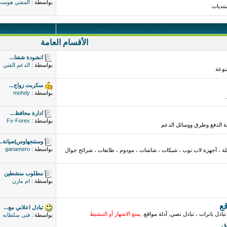
بواسطة :
المفتي هوس
نتديات
الأقسام العامة
انشودة شفنا...
بواسطة :
الدعم الفني
نوعة
سكربت زواج...
بواسطة :
mohdy
ادارة محافظ...
بواسطة :
Fx-Forex
مة الدفع وطرق ووسائل الدعم
وستنجهاوس|صيانة...
بواسطة :
ganamero
لة ، أجهزة لاب توب ، شبكات ، شاشات ، مودوم ، طابعات ، شرائح جوال
مطلوب منشطين
بواسطة :
ام مازن
قع
تبادل اعلاني مع...
تبادل بانرات ، تبادل نصي, أدلة مواقع.
يمنع الاشهار أو التنشيط
بواسطة :
فتى سلطانه
ق