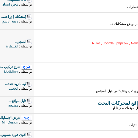
بواسطة :
مجرد انسآن
تفسارات
[مشكلة ] زراعة...
بواسطة :
دمعة عاشق
م بوضع مشكلتك هنا.
المتجر...
Nuke , Joomla , phpcow , New
بواسطة :
القنيطرة
شرح تركيب منت
بواسطة :
idodidlinly
كيف ازيد عدد...
بواسطة :
العجيب
 "ديموفنف" من قبل المجتمع.
دليل مواقع...
بواسطة :
aazizz
 موقعك صديقاً لها
عرض الإستايلات
بواسطة :
Mr_Design
نتديات
اقوى دوره تسويق..