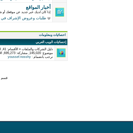
أخبار المواقع
إذا كان لديك خبر جديد عن موقعك أو ش
طلبات وعروض الإشراف في مو
احصائيات ومعلومات
إحصائيات الويب العربي
دليل الشركات والملفات » الأقسام: 41, المحتويات: 1106, التعليقات/الترشيحات: 1150
موضوع: 145,020, مشاركة: 695,273, الأعضاء: 357,018
نرحب بانضمام :
youssef.nosshy
قسم ي