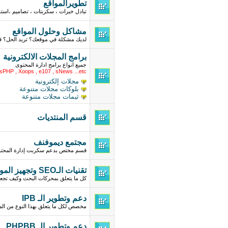
تطويرالمواقع
تبادل خبرات ، سكربتات ، تصاميم ،اس
مشاكل وحلول المواقع
لديك مشكلة في موقعك؟ تريد الحل؟ ق
برامج المجلات الالكترونية
جميع انواع برامج ادارة المحتوى
sPHP , Xoops , e107 , sNews ...etc
مجلات إلكترونية
بلوكات مجلات متنوعة
ثيمات مجلات متنوعة
قسم المنتديات
مجتمع ديموفنف
قسم مختص بدعم سكربت إدارة المحتوى
تقنيات الـSEO وتجهيز المواقع لمحركات البحث
كل ما يتعلق بمحركات البحث وكيف تجعل
دعم وتطوير الـ IPB
مخصص لكل ما يتعلق بهذا النوع من الم
دعم وتطوير الـ PHPBB