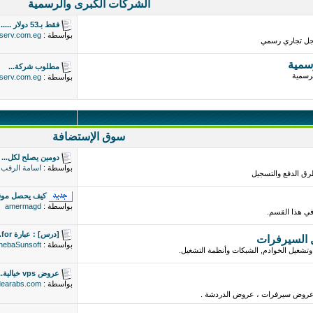
الشركات الكبرى والرسمية
فقط بـ53 دولار .....
بواسطة :
serv.com.eg
جل تجاري رسمي
سمية
مطلوب شركة...
رسمية
بواسطة :
serv.com.eg
سوق الإستضافة
دومين يصلح لكل...
بواسطة :
اسامة الرقب
ق الدفع والتسجيل
كيف يحصل موقع
بواسطة :
amermagd
 في هذا القسم.
[درس] : عبارة for...
 السيرفرات
بواسطة :
hebaSunsoft
وتشغيل الخوادم, الشبكات وأنظمة التشغيل.
عروض vps خيالية...
بواسطة :
dearabs.com
روض سيرفرات ، عروض الدردشة .