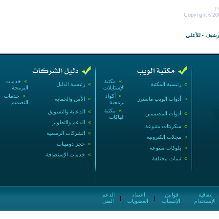
P
Copyright ©200
أرشيف
-
للأعلى
»
مكتبة
»
خدمات
»
رئيسية المكتبة
»
رئيسية الدليل
الإستايلات
البرمجة
»
أكواد
»
خدمات
»
أدوات الويب ماسترز
»
الأمن والحماية
برمجية
التصميم
»
مكتبة
»
الدعاية والتسويق
»
أدوات المصممين
الهاكات
»
الدعم والتطوير
»
سكربتات متنوعة
»
الشركات الرسمية
»
مجلات إلكترونية
»
حجز دومينات
»
بلوكات متنوعة
»
خدمات الإستضافة
»
ثيمات مختلفة
إتفاقية
قوانين
اعتماد
الدعم
|
|
|
الإستخدام
الإنتساب
العضويات
الفني