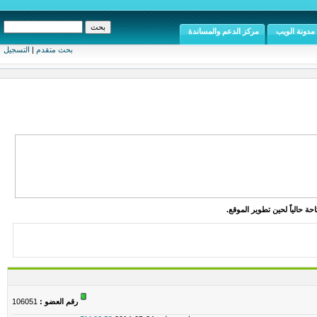
مدونة الويب
مركز الدعم والمساندة
بحث متقدم
|
التسجيل
ة حالياً لحين تطوير الموقع.
رقم العضو :
106051