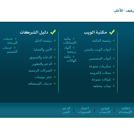
أرشيف
-
للأعلى
»
مكتبة
»
خدمات
»
رئيسية المكتبة
»
رئيسية الدليل
الإستايلات
البرمجة
»
أكواد
»
خدمات
»
أدوات الويب ماسترز
»
الأمن والحماية
برمجية
التصميم
»
مكتبة
»
الدعاية والتسويق
»
أدوات المصممين
الهاكات
»
الدعم والتطوير
»
سكربتات متنوعة
»
الشركات الرسمية
»
مجلات إلكترونية
»
حجز دومينات
»
بلوكات متنوعة
»
خدمات الإستضافة
»
ثيمات مختلفة
إتفاقية
قوانين
اعتماد
الدعم
|
|
|
الإستخدام
الإنتساب
العضويات
الفني