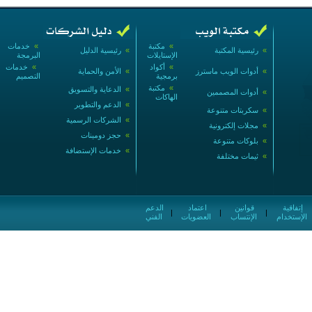
»
مكتبة
»
خدمات
»
رئيسية المكتبة
»
رئيسية الدليل
الإستايلات
البرمجة
»
أكواد
»
خدمات
»
أدوات الويب ماسترز
»
الأمن والحماية
برمجية
التصميم
»
مكتبة
»
الدعاية والتسويق
»
أدوات المصممين
الهاكات
»
الدعم والتطوير
»
سكربتات متنوعة
»
الشركات الرسمية
»
مجلات إلكترونية
»
حجز دومينات
»
بلوكات متنوعة
»
خدمات الإستضافة
»
ثيمات مختلفة
إتفاقية
قوانين
اعتماد
الدعم
|
|
|
الإستخدام
الإنتساب
العضويات
الفني