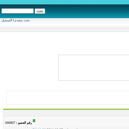
بحث متقدم
|
التسجيل
رقم العضو :
346807