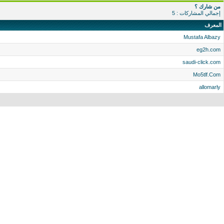
من شارك ؟
إجمالي المشاركات : 5
المعرف
Mustafa Albazy
eg2h.com
saudi-click.com
Mo5tlf.Com
allomarly