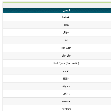
المعنى
ابتسامة
idea
سؤال
lol
Big Grin
حلو حلو
Roll Eyes (Sarcastic)
حزين
EEK!
مفاجئة
زعلان
neutral
exclaim