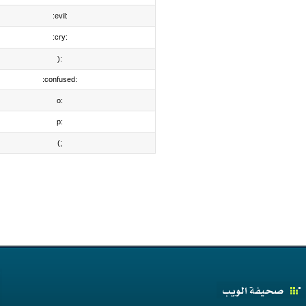
:evil:
:cry:
:(
:confused:
:o
:p
;)