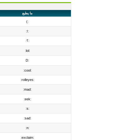
ما يطبع
:)
:!:
:؟:
:lol:
:D
:cool:
:rolleyes:
:mad:
:eek:
:s:
:sad:
:n:
:exclaim: