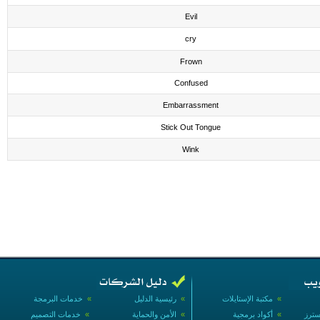
Evil
cry
Frown
Confused
Embarrassment
Stick Out Tongue
Wink
»
مكتبة الإستايلات
»
رئيسية الدليل
»
خدمات البرمجة
سترز
»
أكواد برمجية
»
الأمن والحماية
»
خدمات التصميم