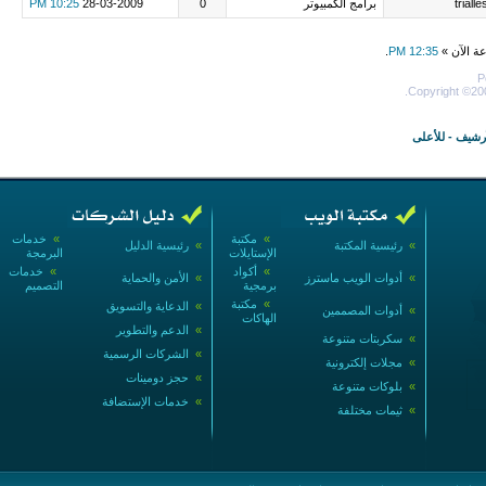
trialle
برامج الكمبيوتر
0
28-03-2009
10:25 PM
عة الآن »
12:35 PM
.
P
Copyright ©200
أرشيف
-
للأعلى
»
مكتبة
»
خدمات
»
رئيسية المكتبة
»
رئيسية الدليل
الإستايلات
البرمجة
»
أكواد
»
خدمات
»
أدوات الويب ماسترز
»
الأمن والحماية
برمجية
التصميم
»
مكتبة
»
الدعاية والتسويق
»
أدوات المصممين
الهاكات
»
الدعم والتطوير
»
سكربتات متنوعة
»
الشركات الرسمية
»
مجلات إلكترونية
»
حجز دومينات
»
بلوكات متنوعة
»
خدمات الإستضافة
»
ثيمات مختلفة