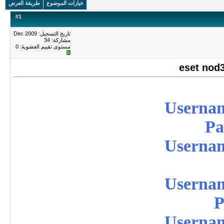
خيارات الموضوع
طريقة العرض
#
1
تاريخ التسجيل: Dec 2009
مشاركة: 34
مستوى تقييم العضوية:
0
Userna
Pa
Userna
Userna
P
Userna