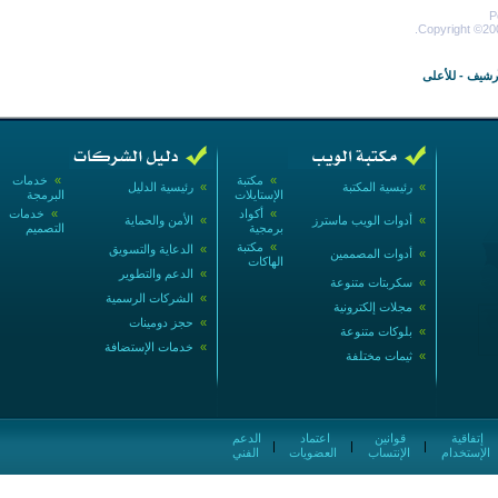
P
Copyright ©200
أرشيف
-
للأعلى
»
مكتبة
»
خدمات
»
رئيسية المكتبة
»
رئيسية الدليل
الإستايلات
البرمجة
»
أكواد
»
خدمات
»
أدوات الويب ماسترز
»
الأمن والحماية
برمجية
التصميم
»
مكتبة
»
الدعاية والتسويق
»
أدوات المصممين
الهاكات
»
الدعم والتطوير
»
سكربتات متنوعة
»
الشركات الرسمية
»
مجلات إلكترونية
»
حجز دومينات
»
بلوكات متنوعة
»
خدمات الإستضافة
»
ثيمات مختلفة
إتفاقية
قوانين
اعتماد
الدعم
|
|
|
الإستخدام
الإنتساب
العضويات
الفني