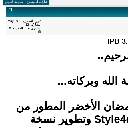
خيارات الموضوع
طريقة العرض
#
1
تاريخ التسجيل: May 2010
مشاركة: 12
مستوى تقييم العضوية:
0
رحيم..
الله وبركاته...
مضان الأخضر المطور من
نسخ الفي تصميم Style4d وتطوير نسخة