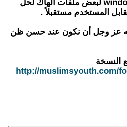
* إضافة ترميز windows-1256 لبعض ملفات الهاك لحل
ابل المستخدم مستقبلاً .
لله عز وجل أن نكون عند حسن ظن
 النسخة
http://muslimsyouth.com/fo