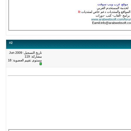
موقع عرب ويب سوفت
لخدمة المستخدم العربي
لمواقع والمنتديات دعم خاص لمنتديات
ib
برامج -العاب- كتب -دورات
www.arabwebsoft.com/foru
Eamil:info@arabwebsoft.c
#
2
تاريخ التسجيل: Jun 2009
مشاركة: 119
مستوى تقييم العضوية:
18