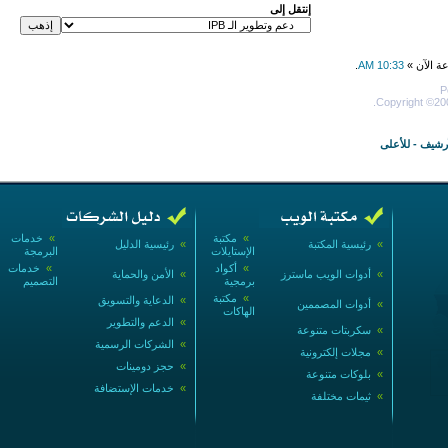
إنتقل إلى
عة الآن »
10:33 AM
.
P
Copyright ©200
أرشيف
-
للأعلى
»
مكتبة
»
خدمات
»
رئيسية المكتبة
»
رئيسية الدليل
الإستايلات
البرمجة
»
أكواد
»
خدمات
»
أدوات الويب ماسترز
»
الأمن والحماية
برمجية
التصميم
»
مكتبة
»
الدعاية والتسويق
»
أدوات المصممين
الهاكات
»
الدعم والتطوير
»
سكربتات متنوعة
»
الشركات الرسمية
»
مجلات إلكترونية
»
حجز دومينات
»
بلوكات متنوعة
»
خدمات الإستضافة
»
ثيمات مختلفة