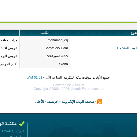
ضوع
الكاتب
mohamed_cq
مزاد المواقع
يب المتكاملة
SamaServ.Com
عروض الاستض
&&&الاسير&&&
عروض البرمجة
skaba
أخبار المواقع
جميع الأوقات بتوقيت مكة المكرمة. الساعة الآن »
01:31 AM
.
Powered by vBulletin
Copyright ©2000 - 2026, Jelsoft Enterprises Ltd.
-
صحيفة الويب الإلكترونية
-
الأرشيف
-
للأعلى
»
رئيسية المكتبة