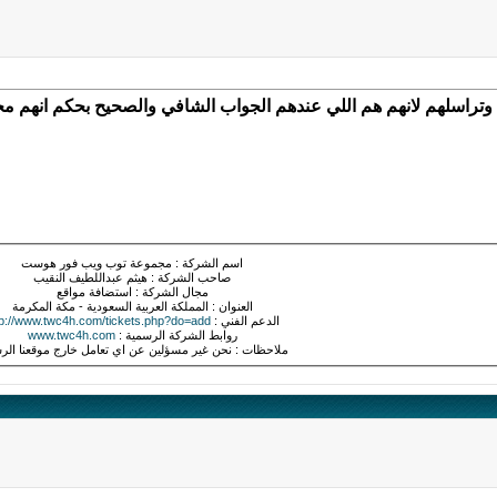
 وتراسلهم لانهم هم اللي عندهم الجواب الشافي والصحيح بحكم انهم م
اسم الشركة : مجموعة توب ويب فور هوست
صاحب الشركة : هيثم عبداللطيف النقيب
مجال الشركة : استضافة مواقع
العنوان : المملكة العربية السعودية - مكة المكرمة
الدعم الفني :
tp://www.twc4h.com/tickets.php?do=add
روابط الشركة الرسمية :
www.twc4h.com
ملاحظات : نحن غير مسؤلين عن اي تعامل خارج موقعنا ال