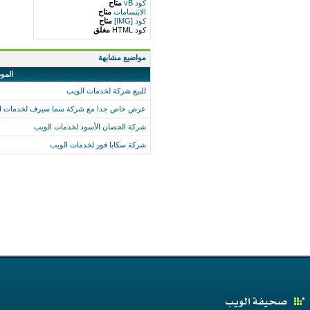
كود vB
متاح
الابتسامات
متاح
كود [IMG]
متاح
كود HTML
مغلق
مواضيع مشابهة
المو
للبيع شركة لخدمات الويب
عرض خاص جدا مع شركة سما سيرف لخدمات الو
شركة الحصان الأسود لخدمات الويب
شركة سكابا فور لخدمات الويب