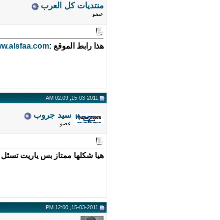
منتديات كل العرب
عضو
هذا رابط الموقع :
ww.alsfaa.com
15-03-2011, 02:09 AM
سيد جروب
عضو
هيا شكلها ممتاز بس ياريت تسئل ا
15-03-2011, 12:00 PM