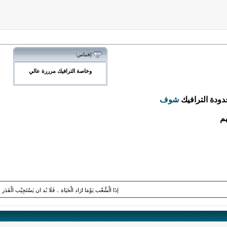
إقتباس:
وخاصة الترافيك مرررة عالي
دودة الترافيك
شوف
م
إذَا الْشَّعْب يَوْمَا ارَاد الْحَيَاة .. فَلَا بُد ان يَسْتَجِيْب الْقَدَر