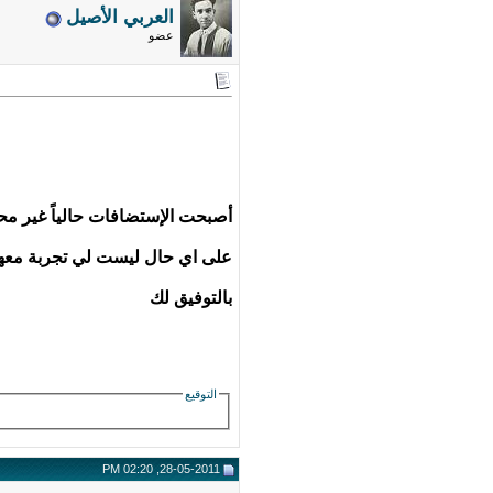
العربي الأصيل
عضو
أصبحت الإستضافات حالياً غير مح
على اي حال ليست لي تجربة معه
بالتوفيق لك
التوقيع
28-05-2011, 02:20 PM