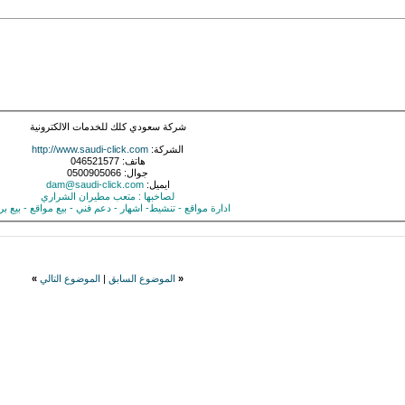
شركة سعودي كلك للخدمات الالكترونية
الشركة:
http://www.saudi-click.com
هاتف: 046521577
جوال: 0500905066
ايميل:
dam@saudi-click.com
لصاخبها : متعب مطيران الشراري
ادارة مواقع - تنشيط- اشهار - دعم فني - بيع مواقع - بيع بر
«
الموضوع السابق
|
الموضوع التالي
»