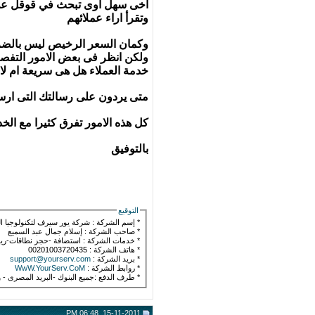
اخى سهل اوى تبحث في قوقل عن 
وتقرأ اراء عملائهم
وكمان السعر الرخيص ليس بالضر
ولكن انظر فى بعض الامور التفصيلي
خدمة العملاء هل هى سريعة ام لا
متى يردون على رسالتك التى ارسل
كل هذه الامور تفرق كثيرا مع الخ
بالتوفيق
التوقيع
* إسم الشركة : شركة يور سيرف لتكنولوجيا ا
* صاحب الشركة : إسلام جمال عبد السميع
* خدمات الشركة : استضافة -حجز نطاقات-ريسيلرات-vps-تقديم المحتوى وتعبئة المواقع-دعم فنى- رس
* هاتف الشركة : 00201003720435
* بريد الشركة :
support@yourserv.com
* روابط الشركة :
WwW.YourServ.CoM
* طرف الدفع :جميع البنوك -البريد المصرى - 
15-11-2011, 06:48 PM