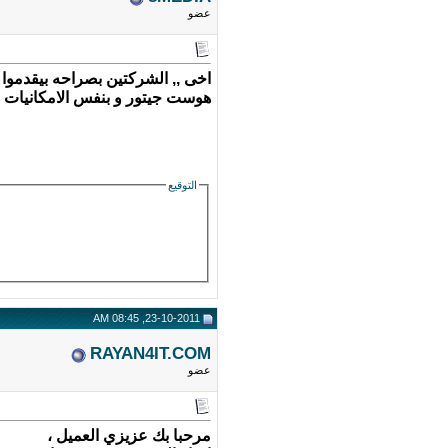
عضو
اخى ,, الشركتين بصراحه بيقدموا 
هوست جيتور و بنفس الامكانيات
التوقيع
23-10-2011, 08:45 AM
RAYAN4IT.COM
عضو
مرحبا بك عزيزي العميل ،