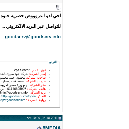
اخي لدينا عروووض حصرية حلوة كت
للتواصل عبر البريد الالكتروني ...
goodserv@goodserv.info
التوقيع
نوع الخادم :
Vps Server
إسم الشركة:
شركة جود سيرف لخدما
صاحب الشركة:
محمود احمد محس
خدمات الشركة:
أستضافة - ريسلرات - ت
مقر الشركة :
جمهورية مصر العربيه
هاتف الشركة :
01146305907 - من خارج مصر 00201146305907
بريد الشركة :
dmin@goodserv.info
التذاكر
:
http://goodserv.info/open/
روابط الشركة :
http://goodserv.info
08-10-2011, 10:00 AM
8MEDIA