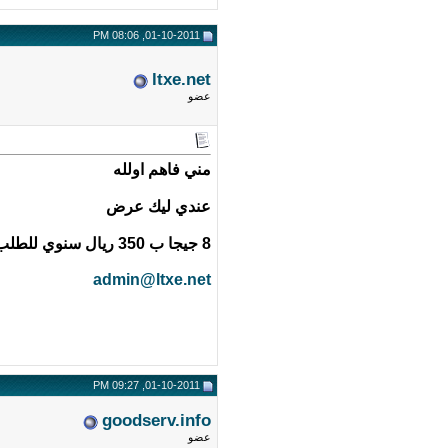
01-10-2011, 08:06 PM
ltxe.net
عضو
مني فاهم اولله
عندي ليك عرض
8 جيجا ب 350 ريال سنوي للطلب
admin@ltxe.net
01-10-2011, 09:27 PM
goodserv.info
عضو