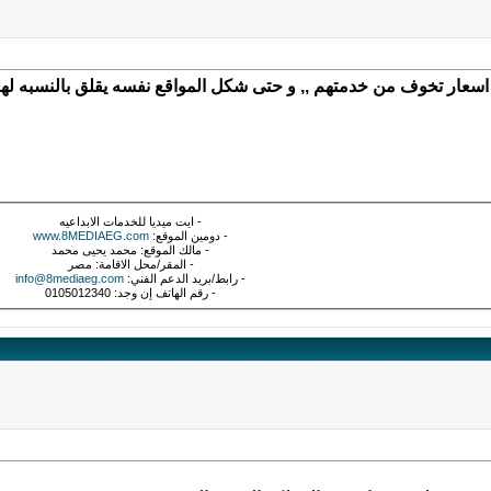
اسعار تخوف من خدمتهم ,, و حتى شكل المواقع نفسه يقلق بالنسبه لهوست
- ايت ميديا للخدمات الابداعيه
- دومين الموقع:
www.8MEDIAEG.com
- مالك الموقع: محمد يحيى محمد
- المقر/محل الاقامة: مصر
- رابط/بريد الدعم الفني:
info@8mediaeg.com
- رقم الهاتف إن وجد: 0105012340