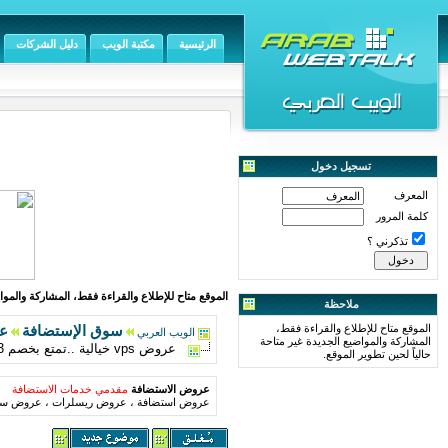
الرئيسية
مكتبة الويب
دليل الشركات
تسجيل دخول
المعرف
كلمة المرور
تذكرني ؟
الموقع متاح للإطلاع والقراءة فقط، المشاركة والمواض
ملاحظة
الموقع متاح للإطلاع والقراءة فقط،
سوق الإستضافة
ع
الويب العربي
المشاركة والمواضيع الجديدة غير متاحة
عروض vps خيالية ..تمتع بخصم 3 شهور .. واسعار تبدأ بـ 99 ريال شهرى ... شركة تراد عرب
حالياً لحين تطوير الموقع.
عروض الاستضافة
مقدمي خدمات الاستضافة
عروض استضافة ، عروض ريسلرات ، عروض سير