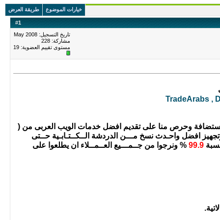
خيارات الموضوع
طريقة العرض
#
1
تاريخ التسجيل: May 2008
مشاركة: 228
مستوى تقييم العضوية:
19
TradeArabs , 
ستضافة وحرص منا على تقديم افضل خدمات الويب العربى من (
تجهيز افضل واحـدث نسخ مـــن الدردشة الــكــتـابـية حــتى
نسبة
99.9
% ونرجوا من جــمـــيع العــمــلاء ان يطلعوا على
تية.