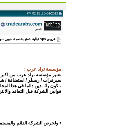
13-04-2012, 02:15 PM
tradearabs.com
عضو
عروض vps خيالية ..تمتع بخصم 3 شهور .. واسعار تبدأ بـ 99 ريال شهرى ... شركة تراد عرب
مؤسسة تراد عرب :
تعتبر مؤسسة تراد عرب من اكبر
سيرفرات / ريسلر / استضافة / شات
نـكون رائــدين دائما فى هذا الم
قوانين الشركة قبل التعاقد والالتزام
• ولحرص الشركة الدائم والمستمر