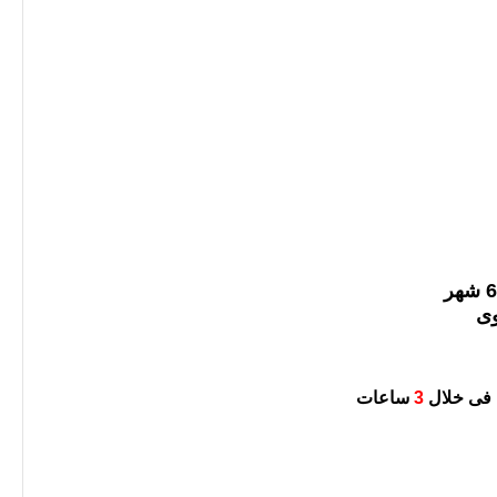
وى
ة فى خلال
3
ساعات