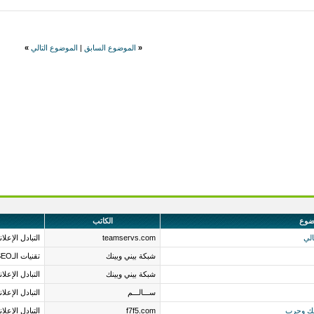
«
الموضوع السابق
|
الموضوع التالي
»
ضوع
الكاتب
لي
teamservs.com
التبادل الإعلا
شبكة بيني وبينك
تقنيات الـSEO وتجهيز المواقع لمحركات البحث
شبكة بيني وبينك
التبادل الإعلا
ســـالـــم
التبادل الإعلا
عك وجرب
f7f5.com
التبادل الإعلا