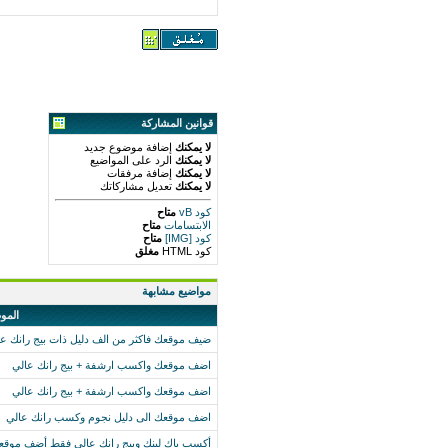
قوانين المشاركة
لا يمكنك
إضافة موضوع جديد
لا يمكنك
الرد على المواضيع
لا يمكنك
إضافة مرفقات
لا يمكنك
تعديل مشاركاتك
كود vB
متاح
الابتسامات
متاح
كود [IMG]
متاح
كود HTML
مغلق
مواضيع مشابهة
المو
ضيف موقعك فاكثر من الف دليل ذات بيج رانك عا
اضف موقعك واكسب ارشفة + بيج رانك عالي
اضف موقعك واكسب ارشفة + بيج رانك عالي
اضف موقعك الى دليل نجوم وكسب رانك عالي
أكسب باك لينك وبيج رانك عالي فقط أضف موق