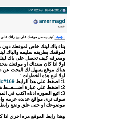
16-04-2012, 02:49 PM
amermagd
عضو
كيف يحصل موقعك على بيج رانك عالي
بناء باك لينك خاص لموقعك دون م
لموقعك بطريقه سليمه والباك لين
ومعرفه كيف تحصل على باك لينك مض
اولا اذا كان منتداك او موقعك يت
هناك موقع يسهل لك البحث عن ط
اولا اتبع هذه الخطوات :
1: اضغط على هذا الرابط
ic#169
2: اضغط على عبارة اضـــغــط هنا لتبني باك لينك لصفحات موقعك
3: اتبع الصوره ادناه اكتب في المربع موضوع موقعك فمثلا اذا كان يتحدث عن الشعر اكتب الشعر ثم اضغط على كلمه submit كما هو موضح بالصوره
سوف ترى مواقع عديده عربيه واجن
موضوعك او حتى علق وضع رابط م
وهذا رابط الموقع مره اخرى اذا 