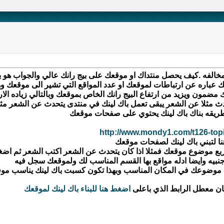
خالفه .كيف يحصل منتداك او موقعك على بيج رانك عالي والجواب هو بز
ك عباره عن ارتباطات لموقعك او عدد المواقع التي تشير الى موقعك وه
مون ويزيد من ارتفاع البيج رانك الخاص بموقعك وبالتالي زياده الار
حدث مثلا عن الشعر يبقى تعمل باك لينك في منتدى يتحدث عن الشعر مثلا
ريقه بناك باك لينك يحتوي على صفحات موقعك
http://www.mondy1.com/t126-top
بيه وايضا ادله مواقع بها القسم المناسب لك ولموقعك سجل فيه
وضوعك في المكان المناسب وبهذا تكون كسبت باك لينك يناسب موق
كان معطل الرابط الذي باعلى
اضغط هنا للبناء باك لينك لموقعك