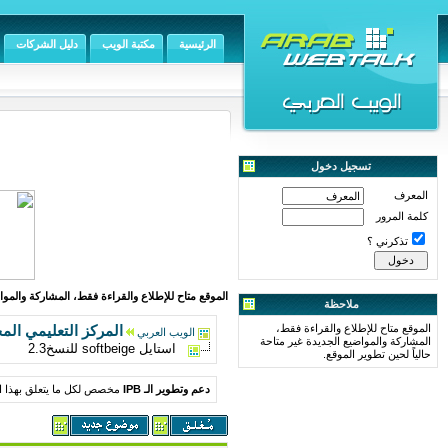
الرئيسية
مكتبة الويب
دليل الشركات
تسجيل دخول
المعرف
كلمة المرور
تذكرني ؟
الموقع متاح للإطلاع والقراءة فقط، المشاركة والمواض
ملاحظة
الموقع متاح للإطلاع والقراءة فقط،
المركز التعليمي الم
الويب العربي
المشاركة والمواضيع الجديدة غير متاحة
استايل softbeige للنسخ2.3
حالياً لحين تطوير الموقع.
دعم وتطوير الـ IPB
مخصص لكل ما يتعلق بهذا ال