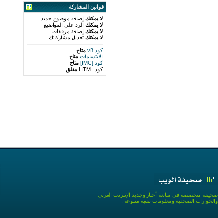
قوانين المشاركة
لا يمكنك
إضافة موضوع جديد
لا يمكنك
الرد على المواضيع
لا يمكنك
إضافة مرفقات
لا يمكنك
تعديل مشاركاتك
كود vB
متاح
الابتسامات
متاح
كود [IMG]
متاح
كود HTML
مغلق
صحيفة متخصصة في متابعة أخبار وجديد الإنترنت العربي
والحوارات الصحفية ومعلومات تقنية متنوعة .