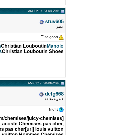
23-04-2010, 11:10 AM
stuv605
عضو
be good```
n
Christian Louboutin
Manolo
s
Christian Louboutin Shoes
20-06-2010, 01:17 AM
defg668
عضوية مغلقة
right!
 Lacoste Chemises pas cher,
pas cher[url] louis vuitton
is vuitton Hommes Chemises