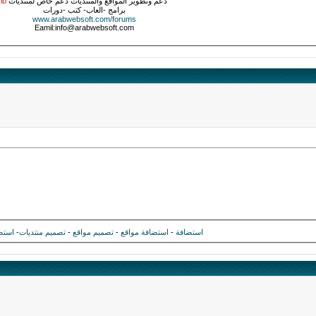
دعم وتطوير المواقع والمنتديات دعم خاص لمنتديات
ib
برامج -العاب- كتب -دورات
www.arabwebsoft.com/forums
Eamil:info@arabwebsoft.com
استضافة
-
استضافة مواقع
-
تصميم مواقع
-
تصميم منتديات
-
استض