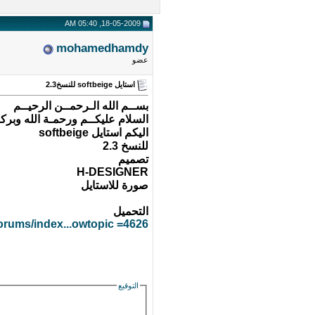
18-05-2009, 05:40 AM
mohamedhamdy
عضو
استايل softbeige للنسخ2.3
بســم الله الـرحمــن الرحيــم
السلام عليكــم ورحمـة الله وبركات
اليكم استايل softbeige
للنسخ 2.3
تصميم
H-DESIGNER
صورة للاستايل
التحميل
orums/index...owtopic =4626
التوقيع