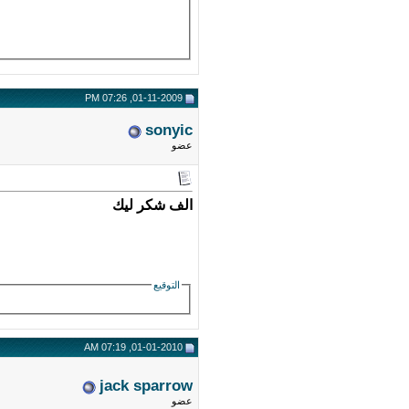
01-11-2009, 07:26 PM
sonyic
عضو
الف شكر ليك
التوقيع
01-01-2010, 07:19 AM
jack sparrow
عضو