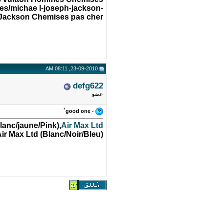
es/michae l-joseph-jackson-
Jackson Chemises pas cher,
23-09-2010, 08:11 AM
defg622
عضو
- good one`
lanc/jaune/Pink),
Air Max Ltd
ir Max Ltd (Blanc/Noir/Bleu),