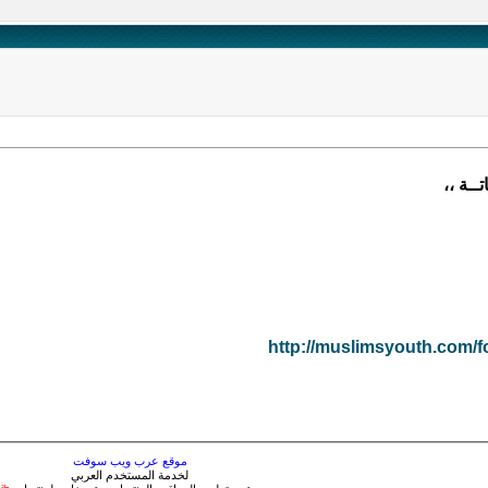
ــة ،،
http://muslimsyouth.com/f
موقع عرب ويب سوفت
لخدمة المستخدم العربي