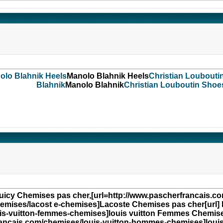
olo Blahnik Heels
Manolo Blahnik Heels
Christian Loubouti
Blahnik
Manolo Blahnik
Christian Louboutin Shoe
cy Chemises pas cher[url] Juicy Chemises pas cher,
hemises/lacost e-chemises]Lacoste Chemises pas cher[url]
is-vuitton-femmes-chemises]louis vuitton Femmes Chemises 
rancais.com/chemises/louis-vuitton-hommes-chemises]lou