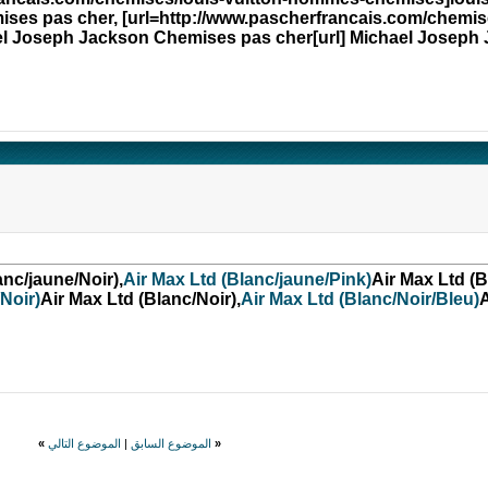
ises pas cher, [url=http://www.pascherfrancais.com/chemis
l Joseph Jackson Chemises pas cher[url] Michael Joseph 
anc/jaune/Noir),
Air Max Ltd (Blanc/jaune/Pink)
Air Max Ltd (B
Noir)
Air Max Ltd (Blanc/Noir),
Air Max Ltd (Blanc/Noir/Bleu)
A
«
الموضوع السابق
|
الموضوع التالي
»