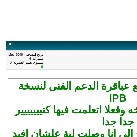
#
3
تاريخ التسجيل: May 2009
مشاركة: 4
مستوى تقييم العضوية:
0
 عباقرة الدعم الفنى لنسخة
IPB
 وفعلا اتعلمت فيها كتييييييير
جدا جدا
الى انا وصلت لية علشان افيد