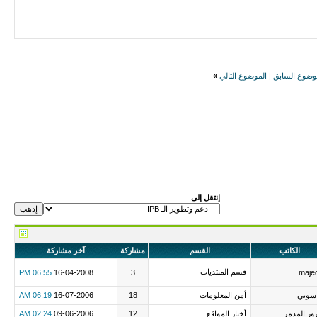
وضوع السابق
|
الموضوع التالي
»
إنتقل إلى
الكاتب
القسم
مشاركة
آخر مشاركة
قسم المنتديات
06:55 PM
16-04-2008
3
maje
سوبي
أمن المعلومات
18
16-07-2006
06:19 AM
وز المدمر
أخبار المواقع
12
09-06-2006
02:24 AM