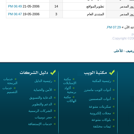
وز المدمر
تطويرالمواقع
14
21-05-2006
06:49 PM
وز المدمر
المنتدى العام
3
19-05-2006
06:47 PM
عة الآن »
07:29 PM
.
P
Copyright ©200
أرشيف
-
للأعلى
»
مكتبة
»
خدمات
»
رئيسية المكتبة
»
رئيسية الدليل
الإستايلات
البرمجة
»
أكواد
»
خدمات
»
أدوات الويب ماسترز
»
الأمن والحماية
برمجية
التصميم
»
مكتبة
»
الدعاية والتسويق
»
أدوات المصممين
الهاكات
»
الدعم والتطوير
»
سكربتات متنوعة
»
الشركات الرسمية
»
مجلات إلكترونية
»
حجز دومينات
»
بلوكات متنوعة
»
خدمات الإستضافة
»
ثيمات مختلفة