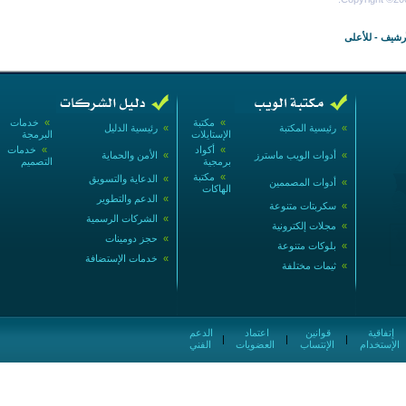
أرشيف
-
للأعلى
»
مكتبة
»
خدمات
»
رئيسية المكتبة
»
رئيسية الدليل
الإستايلات
البرمجة
»
أكواد
»
خدمات
»
أدوات الويب ماسترز
»
الأمن والحماية
برمجية
التصميم
»
مكتبة
»
الدعاية والتسويق
»
أدوات المصممين
الهاكات
»
الدعم والتطوير
»
سكربتات متنوعة
»
الشركات الرسمية
»
مجلات إلكترونية
»
حجز دومينات
»
بلوكات متنوعة
»
خدمات الإستضافة
»
ثيمات مختلفة
إتفاقية
قوانين
اعتماد
الدعم
|
|
|
الإستخدام
الإنتساب
العضويات
الفني