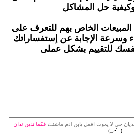
كيفية حل المشاكل
 المبيعات الخاص بهم للتعرف على
اء وسرعة الإجابة عن إستفساراتك
لنفسك للتقييم بشكل عملى
الديان حى لا يموت افعل يابن ادم ماشئت
فكما تدين تدان
(¯`•._)