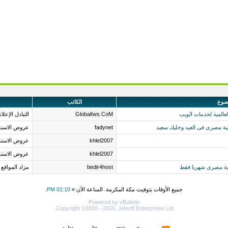
ضوع
الكاتب
عالمية لخدمات الويب
GlobalIws.CoM
التبادل الإعلا
fadynet
عروض الاستض
khlel2007
عروض الاستض
khlel2007
عروض الاستض
bedir4host
مزاد المواقع
جميع الأوقات بتوقيت مكة المكرمة. الساعة الآن »
01:10 PM
.
Powered by vBulletin
Copyright ©2000 - 2026, Jelsoft Enterprises Ltd.