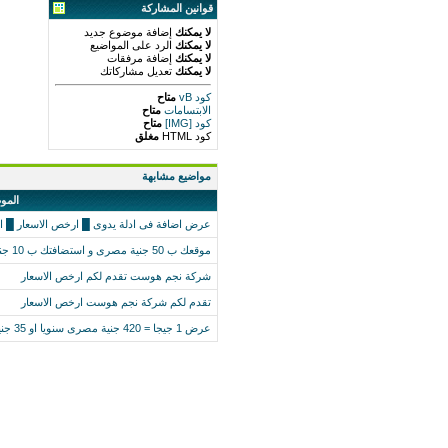
قوانين المشاركة
لا يمكنك
إضافة موضوع جديد
لا يمكنك
الرد على المواضيع
لا يمكنك
إضافة مرفقات
لا يمكنك
تعديل مشاركاتك
كود vB
متاح
الابتسامات
متاح
كود [IMG]
متاح
كود HTML
مغلق
مواضيع مشابهة
المو
عرض اضافة فى ادلة يدوى █ ارخص الاسعار █ ال
موقعك ب 50 جنية مصرى و استضافتك ب 10 جنية مصرى فى العيد وخليك سعيد
شركة نجم هوست تقدم لكم ارخص الاسعار
تقدم لكم شركة نجم هوست ارخص الاسعار
عرض 1 جيجا = 420 جنية مصرى سنويا او 35 جنية مصرى شهريا فقط