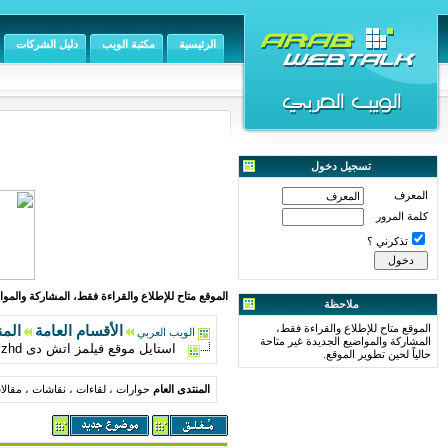
الرئيسية
مكتبة الويب
دليل الشركات
تسجيل دخول
المعرف
كلمة المرور
تذكرني ؟
الموقع متاح للإطلاع والقراءة فقط، المشاركة والمواض
ملاحظة
الموقع متاح للإطلاع والقراءة فقط،
الأقسام العامة
المن
الويب العربي
المشاركة والمواضيع الجديدة غير متاحة
استايل موقع فيلمز اتش دى filmzhd الاصلى 2012 مقدم من شبكة عفاريت اون لاين
حالياً لحين تطوير الموقع.
المنتدى العام
حوارات ، لقاءات ، نقاشات ، مقال