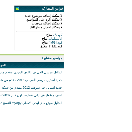
قوانين المشاركة
لا يمكنك
إضافة موضوع جديد
لا يمكنك
الرد على المواضيع
لا يمكنك
إضافة مرفقات
لا يمكنك
تعديل مشاركاتك
كود vB
متاح
الابتسامات
متاح
كود [IMG]
متاح
كود HTML
مغلق
مواضيع مشابهة
المو
استايل مرسى الفى بى باللون الوردى مقدم من 
جديد استايل مرسى الفى بى 2012 مقدم من شبكة عفاريت اون لاين
جديد استايل جى سوفت 2012 مقدم من شبكة عفاريت اون لاين
اضف موقعك فى دليل عفاريت اون لاين 3afareetonline.net/dir
استايل موقع ماى ايجى الاصلى myegy للنسخ 3.8.2