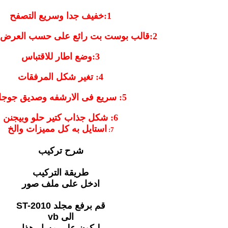
1:خفيف جدا وسريع التصفح
2:قالب بوست بت رائع على حسب العرض او الطول
3:وضع اطار للاقتباس
4: تغير شكل المرفقات
5: سريع فى الارشفه وصديق جوجل
6: شكل جذاب كتير حلو وبيجنن
استايل به كل مميزات والخ
7:
شرح تركيب
طريقة التركيب
ادخل على ملف صور
قم برفع مجلد
ST-2010
الى vb
ليكون على مسار هذا