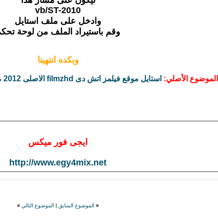
vb/
ST-2010
وادخل على ملف استايل
وقم باستيراد الملف من لوحة تحك
وبكده انتهينا
الموضوع الأصلي:
استايل موقع فيلمز اتش دى filmzhd الاصلى 2012 مقدم من شبكة عفاريت اون لاين
ايجى فور ميكس
http://www.egy4mix.net
«
الموضوع السابق
|
الموضوع التالي
»