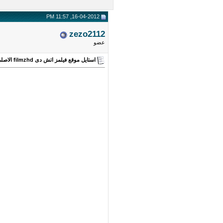
16-04-2012, 11:57 PM
zezo2112
عضو
استايل موقع فيلمز اتش دى filmzhd الاصلى 2012 مقدم من شبكة عفاريت اون لاين