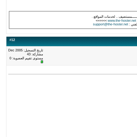
ـــــــــمستضيف .. لخدمات المواقع .
>>>>>>
www.the-hoster.net
لفني :
support@the-hoster.net
#
12
تاريخ التسجيل: Dec 2005
مشاركة: 43
مستوى تقييم العضوية:
0