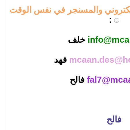
لكتروني والمسنجر في نفس الوقت
:
info@mca
خلف
mcaan.des@ho
فهد
fal7@mca
فالح
فالح