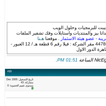
يبت للبرمجيات وحلول الويب
تا بيز والمنتديات واستايلات وفك تشفير الملفات
بة - عضو هيئة الاسثمار
. موقعنا
هـنا
[color=#8B0000]هاتف ارضى : 44788929 مقر الشركة : فيلا رقم 6 قطعة هـ / 12 العبور -
ة الدور الاول
.
01:51 PM
#
15
تاريخ التسجيل: Dec 2005
مشاركة: 43
مستوى تقييم العضوية:
0