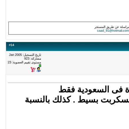
مراسلة عن طريق المسنجر
caad_91@hotmail.com
#
14
تاريخ التسجيل: Jan 2005
مشاركة: 923
مستوى تقييم العضوية:
23
 فى السعودية فقط
سكربت بسيط . كذلك بالنسبة