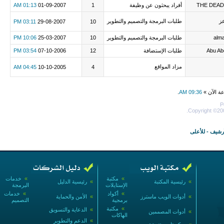
THE DEAD
أفراد يبحثون عن وظيفة
1
01-09-2007
01:13 AM
ز
طلبات البرمجة والتصميم والتطوير
03:11 PM
29-08-2007
10
alm
طلبات البرمجة والتصميم والتطوير
10
25-03-2007
10:06 PM
Abu Ab
طلبات الإستضافة
12
07-10-2006
03:54 PM
مزاد المواقع
04:45 AM
10-10-2005
4
عة الآن »
09:36 AM
.
P
Copyright ©200
أرشيف
-
للأعلى
»
مكتبة
»
خدمات
»
رئيسية المكتبة
»
رئيسية الدليل
الإستايلات
البرمجة
»
أكواد
»
خدمات
»
أدوات الويب ماسترز
»
الأمن والحماية
برمجية
التصميم
»
مكتبة
»
الدعاية والتسويق
»
أدوات المصممين
الهاكات
»
الدعم والتطوير