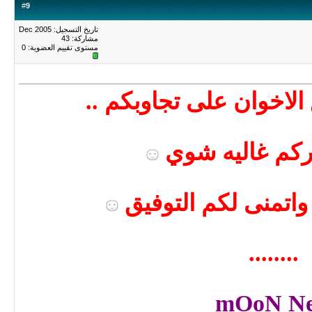
#
9
تاريخ التسجيل: Dec 2005
مشاركة: 43
مستوى تقييم العضوية:
0
لاخوان على تجاوبكم ..
ركم غاليه شوي
واتمنى لكم التوفيق
........
mOoN N