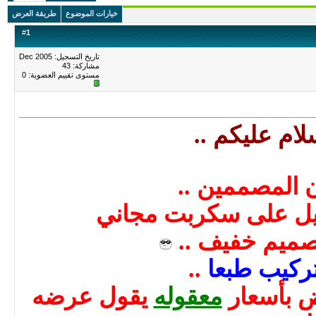
خيارات الموضوع
طريقة العرض
#
1
تاريخ التسجيل: Dec 2005
مشاركة: 43
مستوى تقييم العضوية:
0
سلام عليكم ..
ن المصممين ..
ليل على سكربت
مجاني
صميم خفيف ..
تركيب طبعا
..
ض بأسعار
معقوله
يقول عرضه