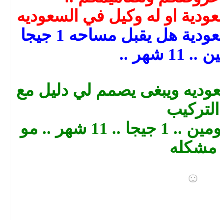
عودية او له وكيل في السعوديه
واذا كان من خارج السعودية هل يقبل مساحه 1 جيجا
11 شهر ..
عوديه ويبغى يصمم لي دليل مع
التركيب
بـ فلوس او مساحه ودومين .. 1 جيجا .. 11 شهر .. مو
مشكله