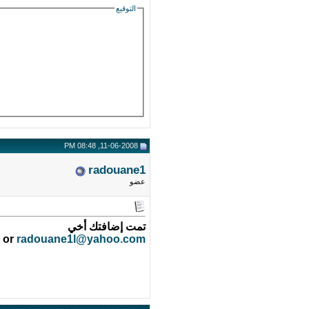
التوقيع
11-06-2008, 08:48 PM
radouane1
عضو
تمت إضافتك أخي
or
radouane1l@yahoo.com