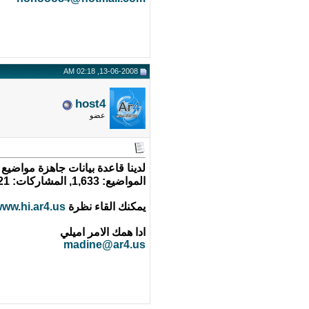
13-06-2008, 02:18 AM
host4
عضو
لدينا قاعدة بيانات جاهزة مواضيع
المواضيع: 1,633, المشاركات: 15,521, الأعضاء: 527
يمكنك القاء نظرة
ww.hi.ar4.us
ادا همك الامر اميلي
madine@ar4.us