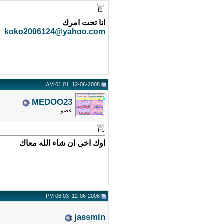
انا تحت امرك
koko2006124@yahoo.com
12-06-2008, 01:01 AM
MEDOO23
عضو
اوك اخى ان شاء الله معاك
12-06-2008, 06:03 PM
jassmin