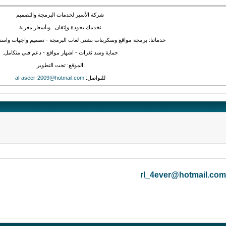
شركة الأسير لخدمات البرمجة والتصميم
نخدمك بجودة وإتقان...وبأسعار مغرية
خدماتنا: برمجة مواقع وسكربتات بشتى لغات البرمجة - تصميم واجهات واستا
حماية وسد ثغرات - اشهار مواقع - دعم فني متكامل.
الموقع: تحت التطوير
للتواصل:
al-aseer-2009@hotmail.com
rl_4ever@hotmail.com