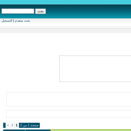
بحث متقدم
|
التسجيل
صفحة 1 من 2
1
2
>