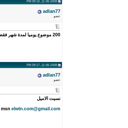
11-06-2008, 09:16 PM
adlan77
عضو
200 موضوع يوميا لمدة شهر فقط 250 ريال
11-06-2008, 09:17 PM
adlan77
عضو
نسيت الاميل
msn
elwtn.com@gmail.com