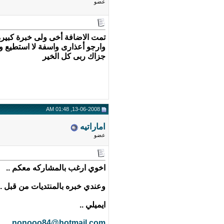
عضو
تمت الاضافة أخى ولى خبرة كبير
وارجو أعذارى واسفة لا استطيع وضع
جزاك ربى كل الخير
13-06-2008, 01:48 AM
اماراتيه
عضو
اخوي ارغب بالمشاركه معكم ..
وعندي خبره بالمنتديات من قبل ..
ايميلي ..
nonooo84@hotmail.com