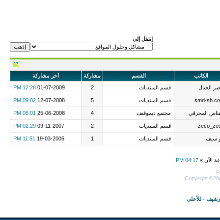
إنتقل إلى
الكاتب
القسم
مشاركة
آخر مشاركة
ر الخيال
قسم المنتديات
2
01-07-2009
12:28 PM
smd-sh.c
قسم المنتديات
5
12-07-2008
09:02 PM
قناص المحرقي
مجتمع ديموفنف
4
25-06-2008
05:01 PM
zeco_ze
قسم المنتديات
2
09-11-2007
02:29 PM
و سيف
قسم المنتديات
1
19-03-2006
11:51 PM
عة الآن »
04:17 PM
.
P
Copyright ©200
أرشيف
-
للأعلى