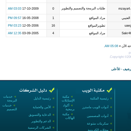
طلبات البرمجة والتصميم والتطوير
03:03 AM
17-10-2009
0
mzaya4
العتيبي
مزاد المواقع
1
16-05-2008
09:57 PM
uae
تطويرالمواقع
16
12-05-2006
03:23 PM
Sakr4
مزاد المواقع
4
03-09-2005
12:35 AM
عة الآن »
05:08 AM
.
P
Copyright ©200
أرشيف
-
للأعلى
»
مكتبة
»
خدمات
»
رئيسية المكتبة
»
رئيسية الدليل
الإستايلات
البرمجة
»
أكواد
»
خدمات
»
أدوات الويب ماسترز
»
الأمن والحماية
برمجية
التصميم
»
مكتبة
»
الدعاية والتسويق
»
أدوات المصممين
الهاكات
»
الدعم والتطوير
»
سكربتات متنوعة
»
الشركات الرسمية
»
مجلات إلكترونية