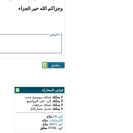
وجزاكم الله خير الجزاء
التوقيع
قوانين المشاركة
لا يمكنك
إضافة موضوع جديد
لا يمكنك
الرد على المواضيع
لا يمكنك
إضافة مرفقات
لا يمكنك
تعديل مشاركاتك
كود vB
متاح
الابتسامات
متاح
كود [IMG]
متاح
كود HTML
مغلق