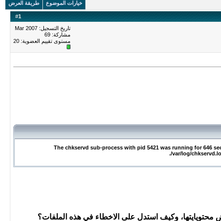
خيارات الموضوع
طريقة العرض
#
1
تاريخ التسجيل: Mar 2007
مشاركة: 69
مستوى تقييم العضوية:
20
The chkservd sub-process with pid 5421 was running for 646 se
/var/log/chkservd.l
اض محتويايتها، وكيف استدل على الاخطاء في هذه الملفات؟