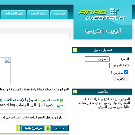
الرئيسية
مكتبة الويب
دليل الشركات
تسجيل دخول
المعرف
كلمة المرور
تذكرني ؟
الموقع متاح للإطلاع والقراءة فقط، المشاركة والمواض
ملاحظة
الموقع متاح للإطلاع والقراءة فقط،
سوق الإستضافة
إد
الويب العربي
المشاركة والمواضيع الجديدة غير متاحة
كيف اصل الى الملفات chkservd.log وtailwatchd_log؟
حالياً لحين تطوير الموقع.
إدارة وتشغيل السيرفرات
تبادل الخبرات في إدا