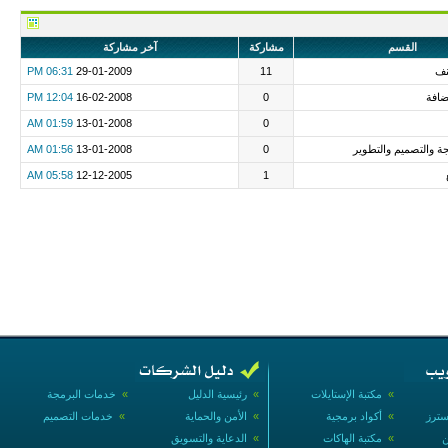
القسم
مشاركة
آخر مشاركة
نف
11
29-01-2009
06:31 PM
افة
0
16-02-2008
12:04 PM
01:59 AM
13-01-2008
0
 والتصميم والتطوير
0
13-01-2008
01:56 AM
05:58 AM
12-12-2005
1
»
مكتبة الإستايلات
»
رئيسية الدليل
»
خدمات البرمجة
سترز
»
أكواد برمجية
»
الأمن والحماية
»
خدمات التصميم
ن
»
مكتبة الهاكات
»
الدعاية والتسويق