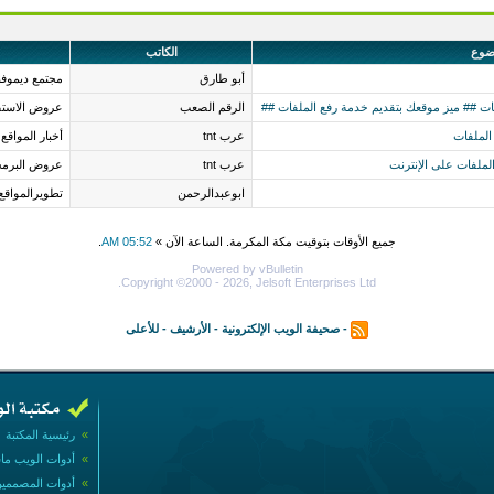
ضوع
الكاتب
أبو طارق
مجتمع ديموف
ات ## ميز موقعك بتقديم خدمة رفع الملفات ##
الرقم الصعب
عروض الاستض
الملفات
عرب tnt
أخبار المواقع
الملفات على الإنترنت
عرب tnt
عروض البرمجة
ابوعبدالرحمن
تطويرالمواقع
جميع الأوقات بتوقيت مكة المكرمة. الساعة الآن »
05:52 AM
.
Powered by vBulletin
Copyright ©2000 - 2026, Jelsoft Enterprises Ltd.
-
صحيفة الويب الإلكترونية
-
الأرشيف
-
للأعلى
»
رئيسية المكتبة
»
أدوات الويب ما
»
أدوات المصممي