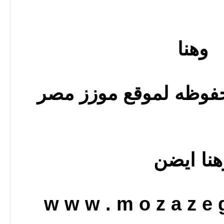
وهنا
فوظه لموقع موزز مصر
هنا ايضن
w w w . m o z a z e g