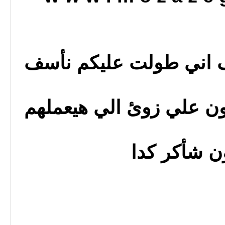
ف اني طولت عليكم نأسف
ون علي زوئ الي هيعملهم
ن شأكر كدا