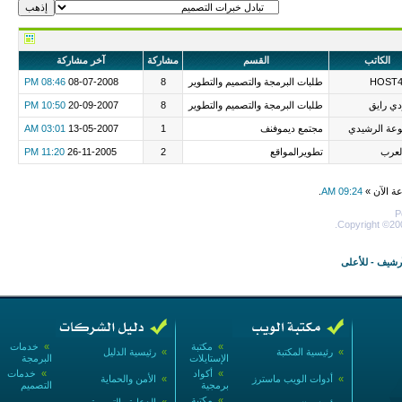
الكاتب
القسم
مشاركة
آخر مشاركة
HOST4
طلبات البرمجة والتصميم والتطوير
8
08-07-2008
08:46 PM
ي رايق
طلبات البرمجة والتصميم والتطوير
8
20-09-2007
10:50 PM
عة الرشيدي
مجتمع ديموفنف
1
13-05-2007
03:01 AM
لعرب
تطويرالمواقع
2
26-11-2005
11:20 PM
عة الآن »
09:24 AM
.
P
Copyright ©200
أرشيف
-
للأعلى
»
مكتبة
»
خدمات
»
رئيسية المكتبة
»
رئيسية الدليل
الإستايلات
البرمجة
»
أكواد
»
خدمات
»
أدوات الويب ماسترز
»
الأمن والحماية
برمجية
التصميم
»
مكتبة