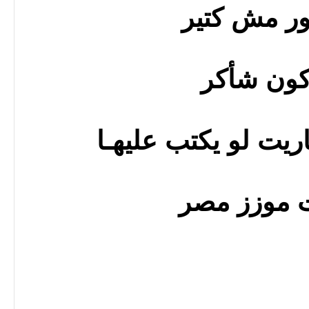
ر مش كتير
كون شأكر
ريت لو يكتب عليهـا
 موزز مصر