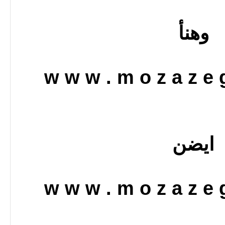
وهنأ
w w w . m o z a z e g
ايضن
w w w . m o z a z e g