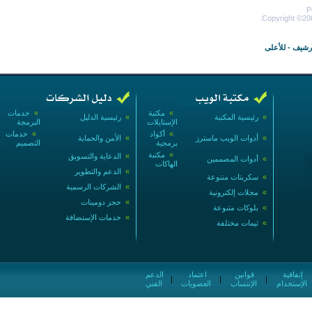
P
Copyright ©200
أرشيف
-
للأعلى
»
مكتبة
»
خدمات
»
رئيسية المكتبة
»
رئيسية الدليل
الإستايلات
البرمجة
»
أكواد
»
خدمات
»
أدوات الويب ماسترز
»
الأمن والحماية
برمجية
التصميم
»
مكتبة
»
الدعاية والتسويق
»
أدوات المصممين
الهاكات
»
الدعم والتطوير
»
سكربتات متنوعة
»
الشركات الرسمية
»
مجلات إلكترونية
»
حجز دومينات
»
بلوكات متنوعة
»
خدمات الإستضافة
»
ثيمات مختلفة
إتفاقية
قوانين
اعتماد
الدعم
|
|
|
الإستخدام
الإنتساب
العضويات
الفني