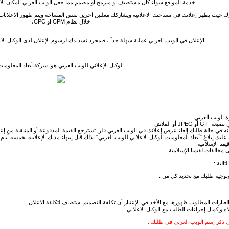
خدمة المواقع سواء كان مستضيف أو مبرمج أو مصمم مما جعل الويب العربي المكان الأمثل
ك
حيث يظهر إعلانك في مساحتك الاعلانية
و
يشاركك معلنين آخرين نفس المساحة
ويتم ظهور الاعلانا
خلال نظام CPM او CPC،
الإعلان في الويب العربي عملية سهلة جداً ، فبمجرد تسديدك لرسوم الإعلان لدى الوكيل الا
الوكيل الإعلاني للويب العربي هو: شركة أبعاد المعلومات
 الويب العربي .
نه في حالة طلبك إلغاء عرض إعلانك في الويب العربي فلن تسترجع القيمة المدفوعة أو المتبقية من إع
يك إبلاغ "أبعاد المعلومات الوكيل الاعلاني للويب العربي" بذلك قبل إنتهاء مدتك الإعلانية بخمسة أيام
منا الإسلامية
 مخالفات لقيمنا الإسلامية
الية :
توجيه طلبك مع تحديد كل من :
العبارات المطلوب ظهورها مع الأخذ في الإعتبار أن تكلفة التصميم ستضاف لتكلفة الاعلان .
اه وإكمال إجراءات الطلب مع الوكيل الاعلاني
جى ذكر إسم الويب العربي في طلبك .