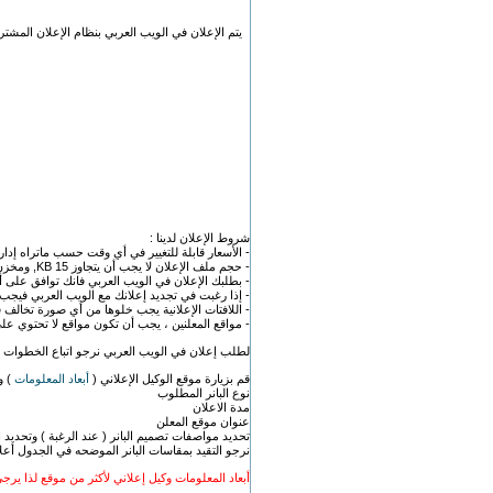
يتم الإعلان في الويب العربي بنظام الإعلان
المشتر
شروط الإعلان لدينا :
- الأسعار قابلة للتغيير في أي وقت حسب ماتراه إدارة
- حجم ملف الإعلان لا يجب أن يتجاوز 15 KB, ومخزن بصيغة GIF أو JPEG أو الفلاش .
- بطلبك الإعلان في الويب العربي فانك توافق على أ
- إذا رغبت في تجديد إعلانك مع الويب العربي فيجب عل
- اللافتات الإعلانية يجب خلوها من أي صورة تخالف قي
- مواقع المعلنين ، يجب أن تكون مواقع لا تحتوي على
لطلب إعلان في الويب العربي نرجو اتباع الخطوات الت
قم بزيارة موقع الوكيل الإعلاني (
أبعاد المعلومات
) و
نوع البانر المطلوب
مدة الاعلان
عنوان موقع المعلن
تحديد مواصفات تصميم البانر ( عند الرغبة ) وتحديد 
نرجو التقيد بمقاسات البانر الموضحه في الجدول أعل
أبعاد المعلومات وكيل إعلاني لأكثر من موقع لذا ير